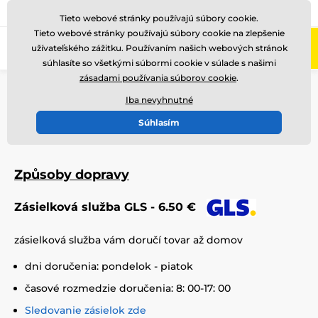
+421220255160
Zavolajte nám
(Po-Pi 8-17)
Tieto webové stránky používajú súbory cookie.
Tieto webové stránky používajú súbory cookie na zlepšenie
0
užívateľského zážitku. Používaním našich webových stránok
Menu
súhlasíte so všetkými súbormi cookie v súlade s našimi
zásadami používania súborov cookie
.
Úvod
Preprava a platba
Iba nevyhnutné
Preprava a platba
Súhlasím
Způsoby dopravy
Zásielková služba GLS - 6.50 €
zásielková služba vám doručí tovar až domov
dni doručenia: pondelok - piatok
časové rozmedzie doručenia: 8: 00-17: 00
Sledovanie zásielok zde