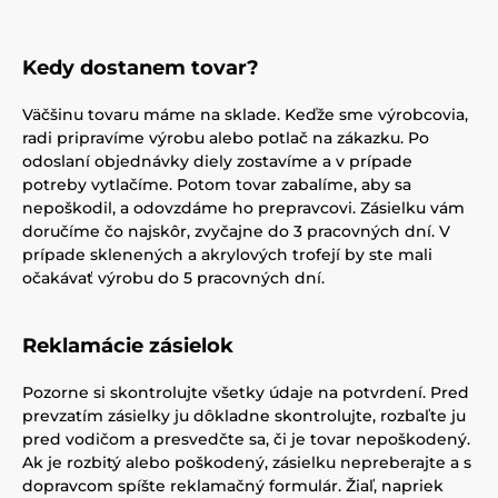
Kedy dostanem tovar?
Väčšinu tovaru máme na sklade. Keďže sme výrobcovia,
radi pripravíme výrobu alebo potlač na zákazku. Po
odoslaní objednávky diely zostavíme a v prípade
potreby vytlačíme. Potom tovar zabalíme, aby sa
nepoškodil, a odovzdáme ho prepravcovi. Zásielku vám
doručíme čo najskôr, zvyčajne do 3 pracovných dní. V
prípade sklenených a akrylových trofejí by ste mali
očakávať výrobu do 5 pracovných dní.
Reklamácie zásielok
Pozorne si skontrolujte všetky údaje na potvrdení. Pred
prevzatím zásielky ju dôkladne skontrolujte, rozbaľte ju
pred vodičom a presvedčte sa, či je tovar nepoškodený.
Ak je rozbitý alebo poškodený, zásielku nepreberajte a s
dopravcom spíšte reklamačný formulár. Žiaľ, napriek