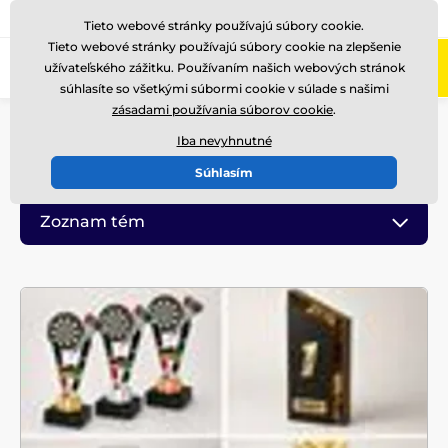
+421220255160
Zavolajte nám
(Po-Pi 8-17)
Tieto webové stránky používajú súbory cookie.
Tieto webové stránky používajú súbory cookie na zlepšenie
0
užívateľského zážitku. Používaním našich webových stránok
Menu
súhlasíte so všetkými súbormi cookie v súlade s našimi
zásadami používania súborov cookie
.
Úvod
Blog
Iba nevyhnutné
Blog
Súhlasím
Zoznam tém