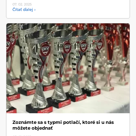
07. 02.
2025
Čítať ďalej ›
Zoznámte sa s typmi potlačí, ktoré si u nás
môžete objednať