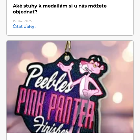
Aké stuhy k medailám si u nás môžete
objednať?
15. 04.
2025
Čítať ďalej ›