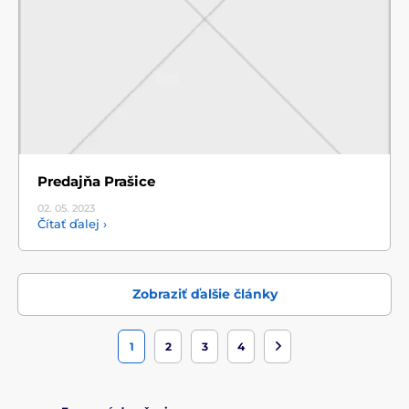
Predajňa Prašice
02. 05.
2023
Čítať ďalej ›
Zobraziť ďalšie články
1
2
3
4