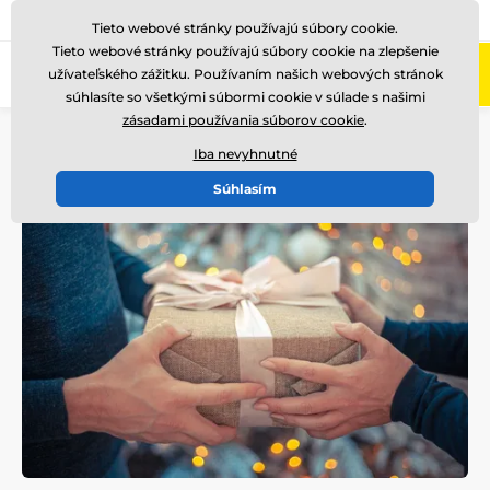
+421220255160
Zavolajte nám
(Po-Pi 8-17)
Tieto webové stránky používajú súbory cookie.
Tieto webové stránky používajú súbory cookie na zlepšenie
0
užívateľského zážitku. Používaním našich webových stránok
Menu
súhlasíte so všetkými súbormi cookie v súlade s našimi
zásadami používania súborov cookie
.
Úvod
Blog
Zaujímavosti
Medaily k narodeninám - originálny darček pre každého
Iba nevyhnutné
Súhlasím