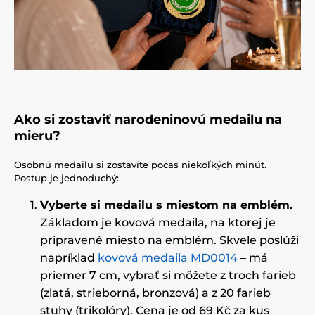
Ako si zostaviť narodeninovú medailu na
mieru?
Osobnú medailu si zostavíte počas niekoľkých minút.
Postup je jednoduchý:
Vyberte si medailu s miestom na emblém.
Základom je kovová medaila, na ktorej je
pripravené miesto na emblém. Skvele poslúži
napríklad
kovová medaila MD0014
– má
priemer 7 cm, vybrať si môžete z troch farieb
(zlatá, strieborná, bronzová) a z 20 farieb
stuhy (trikolóry). Cena je od 69 Kč za kus