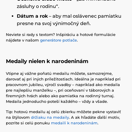
zásluhy o rodinu“.
Dátum a rok
– aby mal oslávenec pamiatku
presne na svoj výnimočný deň.
Neviete si rady s textom? Inšpiráciu a hotové formulácie
nájdete v našom
generátore potlače
.
Medaily nielen k narodeninám
Vtipne aj vážne poňatú medailu môžete, samozrejme,
darovať aj pri iných príležitostiach. Ideálna je napríklad pri
pracovnom jubileu, výročí svadby – napríklad ako medaila
pre najlepšiu manželku –, pri oceňovaní v táborových a
firemných hrách alebo ako pamiatka na rodinný turnaj.
Medaila jednoducho poteší každého – vždy a všade.
Tip: hotovú medailu aj celú zbierku môžete pekne vystaviť
na štýlovom
držiaku na medaily
. A ak hľadáte ďalší motív,
pozrite si celú ponuku
medailí k narodeninám
.