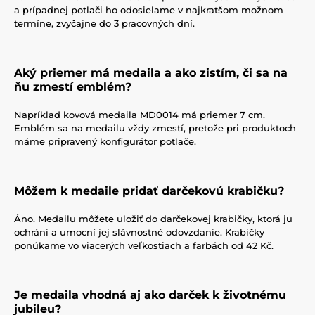
a prípadnej potlači ho odosielame v najkratšom možnom
termíne, zvyčajne do 3 pracovných dní.
Aký priemer má medaila a ako zistím, či sa na
ňu zmestí emblém?
Napríklad kovová medaila MD0014 má priemer 7 cm.
Emblém sa na medailu vždy zmestí, pretože pri produktoch
máme pripravený konfigurátor potlače.
Môžem k medaile pridať darčekovú krabičku?
Áno. Medailu môžete uložiť do darčekovej krabičky, ktorá ju
ochráni a umocní jej slávnostné odovzdanie. Krabičky
ponúkame vo viacerých veľkostiach a farbách od 42 Kč.
Je medaila vhodná aj ako darček k životnému
jubileu?