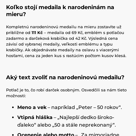
Koľko stojí medaila k narodeninám na
mieru?
Kompletnú narodeninovú medailu na mieru zostavíte už
približne od
111 Kč
– medaila od 69 Kč, emblém s potlačou
zadarmo a darčeková krabička od 42 Kč. Výsledná cena
závisí od vybranej medaily, veľkosti emblému a typu
krabičky. Ak objednávate medaily na oslavu s viacerými
hosťami, cena za jeden kus s rastúcim počtom kusov klesá.
Aký text zvoliť na narodeninovú medailu?
Potlač je to, čo robí darček osobným. Osvedčili sa nám tieto
možnosti:
Meno a vek
– napríklad „Peter – 50 rokov“.
Vtipná hláška
– „Najlepší dedko široko-
ďaleko“ alebo „50 a stále neprekonaný“.
Ocenenie alebo motto
– „Za mimoriadne