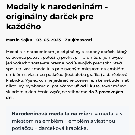
Medaily k narodeninám -
originálny darček pre
každého
Martin Sojka
03. 05. 2023
Zaujímavosti
Medaila k narodeninám je originálny a osobný darček, ktorý
oslávenca pobaví, poteší aj prekvapí – a u nás si ju navyše
jednoducho zostavíte presne podľa svojich predstáv. Stačí
spojiť tri veci: medailu s pripraveným miestom na emblém,
emblém s vlastnou potlačou (text alebo grafika) a darčekovú
krabičku. Výsledkom je jedinečné ocenenie, aké nebude mať
nikto iný. Vyrábame aj potláčame
už od 1 kusa
, tovar máme
skladom a doručenie zvyčajne stihneme
do 3 pracovných
dní
.
Narodeninová medaila na mieru
= medaila s
miestom na emblém + emblém s vlastnou
potlačou + darčeková krabička.