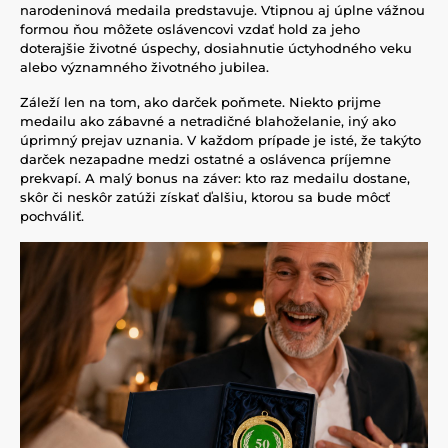
narodeninová medaila predstavuje. Vtipnou aj úplne vážnou
formou ňou môžete oslávencovi vzdať hold za jeho
doterajšie životné úspechy, dosiahnutie úctyhodného veku
alebo významného životného jubilea.
Záleží len na tom, ako darček poňmete. Niekto prijme
medailu ako zábavné a netradičné blahoželanie, iný ako
úprimný prejav uznania. V každom prípade je isté, že takýto
darček nezapadne medzi ostatné a oslávenca príjemne
prekvapí. A malý bonus na záver: kto raz medailu dostane,
skôr či neskôr zatúži získať ďalšiu, ktorou sa bude môcť
pochváliť.