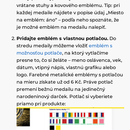
vrátane stuhy a kovového emblému. Tip: pri
každej medaile nájdete v popise údaj „Miesto
na emblém: áno“ – podľa neho spoznáte, že
je možné emblém na medailu nalepiť.
Pridajte emblém s vlastnou potlačou.
Do
stredu medaily môžeme vložiť
emblém s
možnosťou potlače
, na ktorý vytlačíme
presne to, čo si želáte – meno oslávenca, vek,
dátum, vtipný nápis, vlastnú grafiku alebo
logo. Farebné metalické emblémy s potlačou
na mieru získate už od 6 Kč. Práve potlač
premení bežnú medailu na jedinečný
narodeninový darček. Potlač si vyberiete
priamo pri produkte: