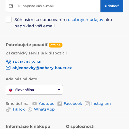
Tu napíšte váš e-mail
Prihlásiť
Súhlasím so spracovaním
osobných údajov
ako
napríklad váš email
Potrebujete poradiť
offline
Zákaznický servis je k dispozícii
+421220255160
objednavky@pohary-bauer.cz
Kde nás nájdete
Slovenčina
Sme tiež na:
Youtube
Facebook
Instagram
TikTok
WhatsApp
Informácie k nákupu
O spoločnosti