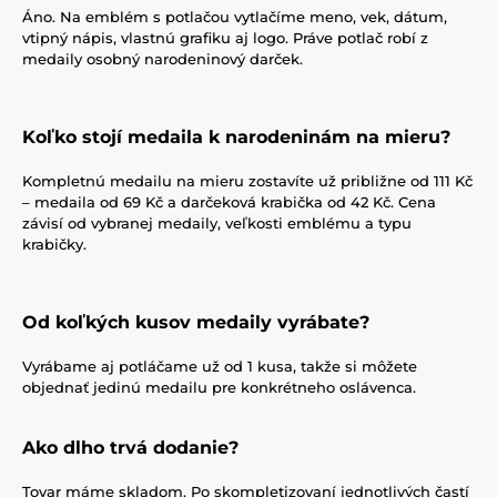
Áno. Na emblém s potlačou vytlačíme meno, vek, dátum,
vtipný nápis, vlastnú grafiku aj logo. Práve potlač robí z
medaily osobný narodeninový darček.
Koľko stojí medaila k narodeninám na mieru?
Kompletnú medailu na mieru zostavíte už približne od 111 Kč
– medaila od 69 Kč a darčeková krabička od 42 Kč. Cena
závisí od vybranej medaily, veľkosti emblému a typu
krabičky.
Od koľkých kusov medaily vyrábate?
Vyrábame aj potláčame už od 1 kusa, takže si môžete
objednať jedinú medailu pre konkrétneho oslávenca.
Ako dlho trvá dodanie?
Tovar máme skladom. Po skompletizovaní jednotlivých častí