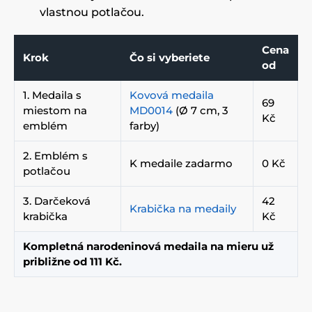
vlastnou potlačou.
Cena
Krok
Čo si vyberiete
od
1. Medaila s
Kovová medaila
69
miestom na
MD0014
(Ø 7 cm, 3
Kč
emblém
farby)
2. Emblém s
K medaile zadarmo
0 Kč
potlačou
3. Darčeková
42
Krabička na medaily
krabička
Kč
Kompletná narodeninová medaila na mieru už
približne od 111 Kč.