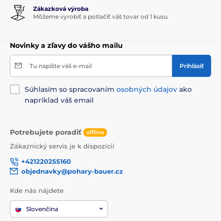
Zákazková výroba
Môžeme vyrobiť a potlačiť váš tovar od 1 kusu
Novinky a zľavy do vášho mailu
Tu napíšte váš e-mail
Prihlásiť
Súhlasím so spracovaním
osobných údajov
ako
napríklad váš email
Potrebujete poradiť
offline
Zákaznický servis je k dispozícii
+421220255160
objednavky@pohary-bauer.cz
Kde nás nájdete
Slovenčina