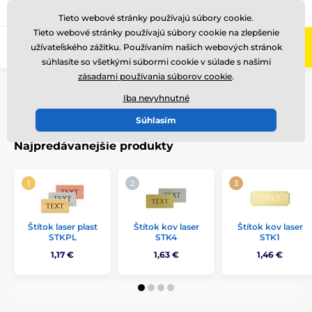
+421220255160
Zavolajte nám
(Po-Pi 8-17)
Tieto webové stránky používajú súbory cookie.
Tieto webové stránky používajú súbory cookie na zlepšenie
0
užívateľského zážitku. Používaním našich webových stránok
Menu
súhlasíte so všetkými súbormi cookie v súlade s našimi
zásadami používania súborov cookie
.
Úvod
Štítky k pohárom
Iba nevyhnutné
Štítky k pohárom
Súhlasím
Najpredávanejšie produkty
Štítok laser plast
Štítok kov laser
Štítok kov laser
STKPL
STK4
STK1
1,17 €
1,63 €
1,46 €