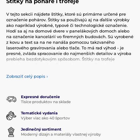
Štítky na poháre i trofeje
V tejto sekcii nájdete štítky, ktoré sú primárne určené pre
označenie pohárov. Štítky sa používajú aj na ďalšie výrobky
ako napríklad výrobné, typové či technologické označenie.
Hodí sa aj na domové dvere v panelákových domoch alebo
na označenie kancelárií vo firemných budovách. Sú vyrobené
z kovu a text sa na ne nanáša pomocou takzvaného
laserového gravírovania alebo tlače. To má rad výhod - je
presné, zvláda spracovanie do najmenších detailov a výroba
prebieha bezdotykovým spôsobom. Štítky na trofeje
ponúkame v rôznych veľkostných i materiálových
prevedeniach vo farbe bronz, striebro a zlato.
Zobraziť celý popis
›
Expresné doručenie
Tisíce produktov na sklade
Tematické vydania
Výber viac ako 40 športov
Jedinečný sortiment
Moderný dizajn a materiály vlastnej výroby