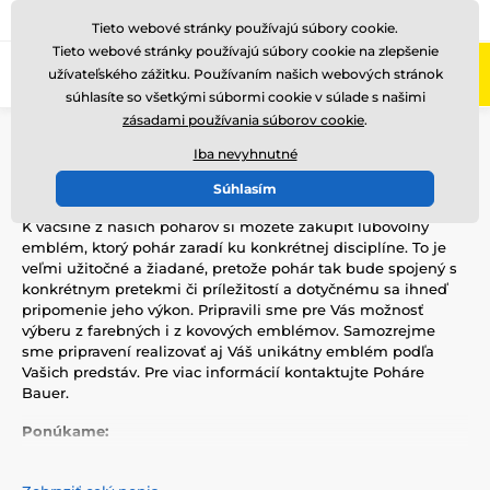
+421220255160
Zavolajte nám
(Po-Pi 8-17)
Tieto webové stránky používajú súbory cookie.
Tieto webové stránky používajú súbory cookie na zlepšenie
0
užívateľského zážitku. Používaním našich webových stránok
Menu
súhlasíte so všetkými súbormi cookie v súlade s našimi
zásadami používania súborov cookie
.
Úvod
Logotypy a emblémy
Iba nevyhnutné
Biatlon Logotypy a emblémy
Súhlasím
K väčšine z našich pohárov si môžete zakúpiť ľubovoľný
emblém, ktorý pohár zaradí ku konkrétnej disciplíne.
To je
veľmi užitočné a žiadané, pretože pohár tak bude spojený s
konkrétnym pretekmi či príležitostí a dotyčnému sa ihneď
pripomenie jeho výkon.
Pripravili sme pre Vás možnosť
výberu z farebných i z kovových emblémov.
Samozrejme
sme pripravení realizovať aj Váš unikátny emblém podľa
Vašich predstáv.
Pre viac informácií kontaktujte Poháre
Bauer.
Ponúkame:
barevné ES