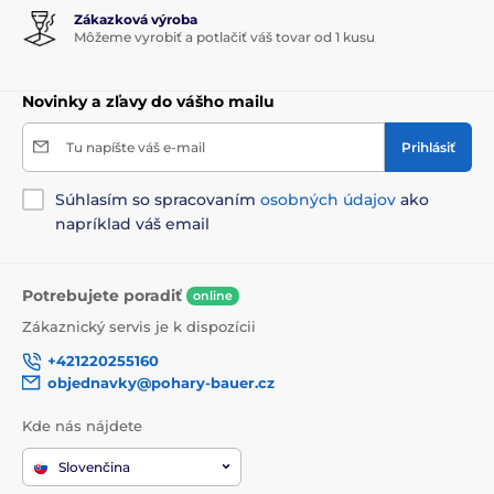
Zákazková výroba
Môžeme vyrobiť a potlačiť váš tovar od 1 kusu
Novinky a zľavy do vášho mailu
Tu napíšte váš e-mail
Prihlásiť
Súhlasím so spracovaním
osobných údajov
ako
napríklad váš email
Potrebujete poradiť
online
Zákaznický servis je k dispozícii
+421220255160
objednavky@pohary-bauer.cz
Kde nás nájdete
Slovenčina