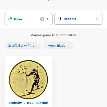
medailu vhodné?
Pri každom produkte sa to dozviete v
popise Miesto pre emblém.
Radenie
Filter
Zobrazujeme 1-1 z 1 produktov
Zrušiť všetky filtre
Motív: Biatlon
Emblém LTK94 | Biatlon