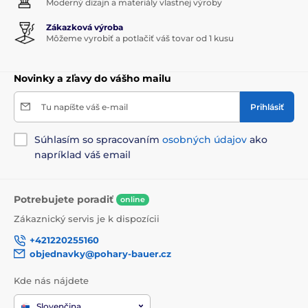
Moderný dizajn a materiály vlastnej výroby
Zákazková výroba
Môžeme vyrobiť a potlačiť váš tovar od 1 kusu
Novinky a zľavy do vášho mailu
Tu napíšte váš e-mail
Prihlásiť
Súhlasím so spracovaním
osobných údajov
ako
napríklad váš email
Potrebujete poradiť
online
Zákaznický servis je k dispozícii
+421220255160
objednavky@pohary-bauer.cz
Kde nás nájdete
Slovenčina