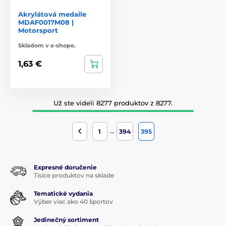
Akrylátová medaile
MDAF0017M08 |
Motorsport
Skladom v e-shope.
1,63 €
Už ste videli 8277 produktov z 8277.
…
1
394
395
Expresné doručenie
Tisíce produktov na sklade
Tematické vydania
Výber viac ako 40 športov
Jedinečný sortiment