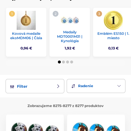
Medaily
Kovová medaile
Emblém ES150 | 1.
MDT0001M31 |
ekoMDM06 | Čísla
miesto
Kynológia
0,96 €
1,92 €
0,13 €
Radenie
Filter
Zobrazujeme 8275-8277 z 8277 produktov