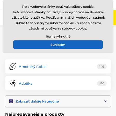
+421220255160
Zavolajte nám
(Po-Pi 8-17)
Tieto webové stránky používajú súbory cookie.
Tieto webové stránky používajú súbory cookie na zlepšenie
0
užívateľského zážitku. Používaním našich webových stránok
Menu
súhlasíte so všetkými súbormi cookie v súlade s našimi
zásadami používania súborov cookie
.
Úvod
Ocenenia podľa témy
Iba nevyhnutné
Ocenenia podľa témy, strana
Súhlasím
395
Americký futbal
146
Atletika
120
Zobraziť ďalšie kategórie
Najpredávanejšie produkty