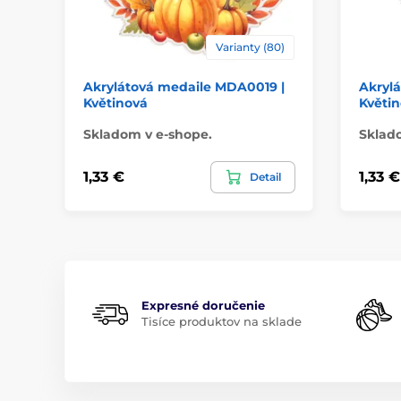
Varianty (80)
Akrylátová medaile MDA0019 |
Akryl
Květinová
Květin
Skladom v e-shope.
Sklad
1,33 €
1,33 €
Detail
Expresné doručenie
Tisíce produktov na sklade