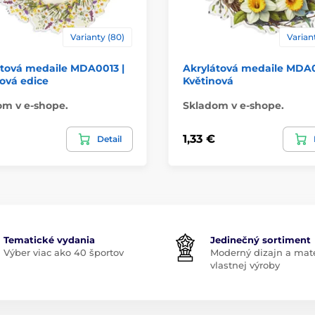
Varianty (80)
Varian
átová medaile MDA0013 |
Akrylátová medaile MDA0
ová edice
Květinová
om v e-shope.
Skladom v e-shope.
1,33 €
Detail
Tematické vydania
Jedinečný sortiment
Výber viac ako 40 športov
Moderný dizajn a mate
vlastnej výroby