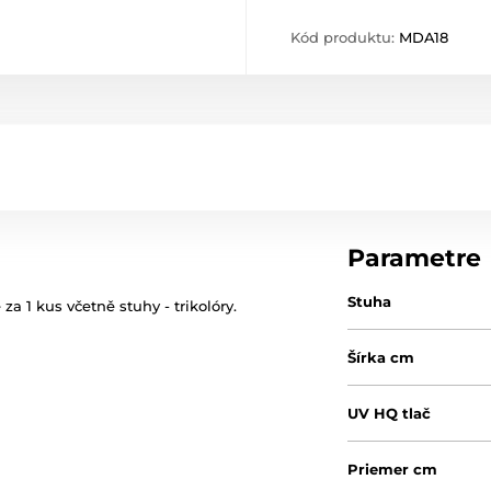
Kód produktu:
MDA18
Parametre
Stuha
a 1 kus včetně stuhy - trikolóry.
Šírka cm
UV HQ tlač
Priemer cm