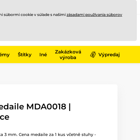
Registrovať sa
Prihlásiť sa
mi súbormi cookie v súlade s našimi
zásadami používania súborov
0
offline
0,00 €
-17)
Zakázková
émy
Štítky
Iné
Výpredaj
výroba
edaile MDA0018 |
ice
ka 3 mm. Cena medaile za 1 kus včetně stuhy -