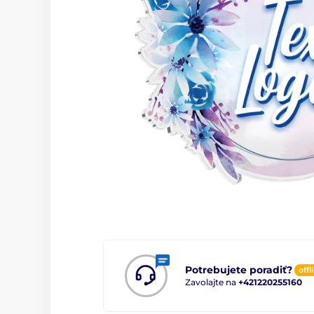
Potrebujete poradiť?
offl
Zavolajte na
+421220255160