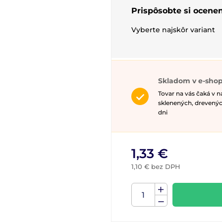
Prispôsobte si ocenen
Vyberte najskôr variant
Skladom v e-shop
Tovar na vás čaká v 
sklenených, drevenýc
dni
1,33 €
1,10 € bez DPH