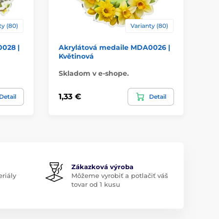
ty (80)
Varianty (80)
028 |
Akrylátová medaile MDA0026 |
Ak
Květinová
Kv
Skladom v e-shope.
Sk
1,33 €
1,
Detail
Detail
Zákazková výroba
riály
Môžeme vyrobiť a potlačiť váš
tovar od 1 kusu