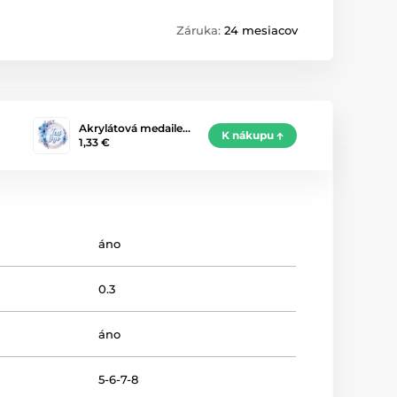
Záruka:
24 mesiacov
Akrylátová medaile…
K nákupu
1,33 €
áno
0.3
áno
5-6-7-8