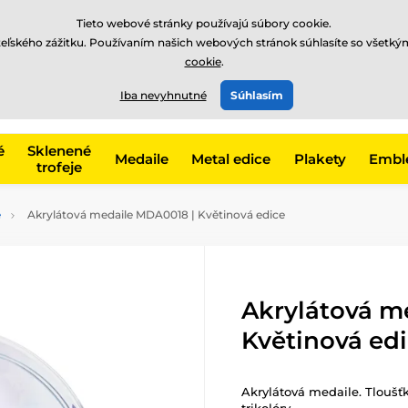
EUR
Tieto webové stránky používajú súbory cookie.
teľského zážitku. Používaním našich webových stránok súhlasíte so všetký
cookie
.
+421220255160
t, kategóriu
Iba nevyhnutné
Súhlasím
Zavolajte nám
(Po-Pi 8
é
Sklenené
Medaile
Metal edice
Plakety
Embl
trofeje
e
Akrylátová medaile MDA0018 | Květinová edice
Akrylátová m
Květinová ed
Akrylátová medaile. Tloušť