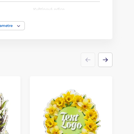
Květinová edice
Medaile
rametre
akrylát