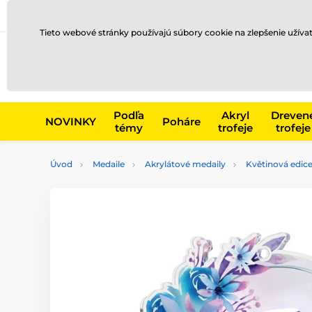
Preprava a platba
Kontakty
Blog
Tieto webové stránky používajú súbory cookie na zlepšenie užíva
Napr. produk
Podľa
Akryl
Dreven
NOVINKY
Poháre
témy
trofeje
trofeje
Úvod
Medaile
Akrylátové medaily
Květinová edic