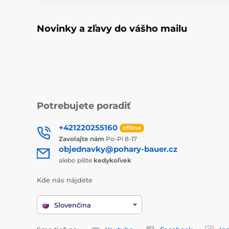
Novinky a zľavy do vášho mailu
Potrebujete poradiť
+421220255160
offline
Zavolajte nám
Po-Pi 8-17
objednavky@pohary-bauer.cz
alebo píšte
kedykoľvek
Kde nás nájdete
Slovenčina