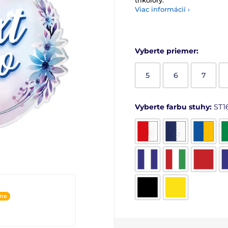
trikolóry.
Viac informácií ›
Vyberte priemer:
5
6
7
Vyberte farbu stuhy:
ST1
ine