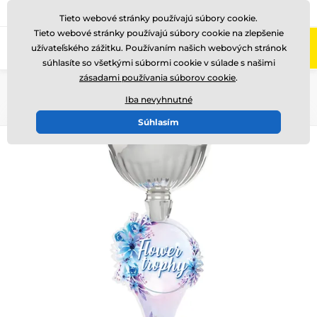
+421220255160
Zavolajte nám
(Po-Pi 8-17)
Tieto webové stránky používajú súbory cookie.
Tieto webové stránky používajú súbory cookie na zlepšenie
0
užívateľského zážitku. Používaním našich webových stránok
Menu
súhlasíte so všetkými súbormi cookie v súlade s našimi
zásadami používania súborov cookie
.
Úvod
Akryl trofeje
Květinová edice
Iba nevyhnutné
Súhlasím