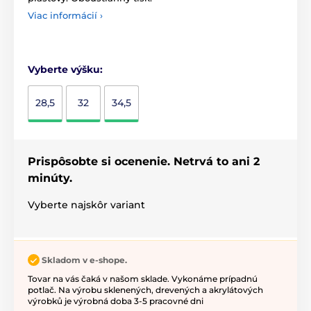
Viac informácií ›
Vyberte výšku:
28,5
32
34,5
Prispôsobte si ocenenie. Netrvá to ani 2
minúty.
Vyberte najskôr variant
Skladom v e-shope.
Tovar na vás čaká v našom sklade. Vykonáme prípadnú
potlač. Na výrobu sklenených, drevených a akrylátových
výrobků je výrobná doba 3-5 pracovné dni