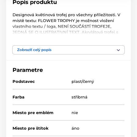
Popis produktu
Designová květinová trofej pro všechny příležitosti. V
místě textu: FLOWER TROPHY je možnost vložení
vlastního textu / loga, NENÍ SOUČÁSTÍ TROFEJE,
JEDNÁ SE O ILUSTRATIVNÍ TEXT. Akrylátová trofej s
UV potiskem. V ceně trofeje není zahrnuta cena štítku.
Akrylátový motiv tloušťka 0.6 cm. Podstavec černý
plastový. Oboustranný tisk.
Zobraziť celý popis
Produkt je zaradený v kategóriách
Parametre
Podstavec
plast/černý
Květinová edice
ACUPCS
Květinová edice
Farba
stříbrná
Miesto pre emblém
nie
Miesto pre štítok
áno