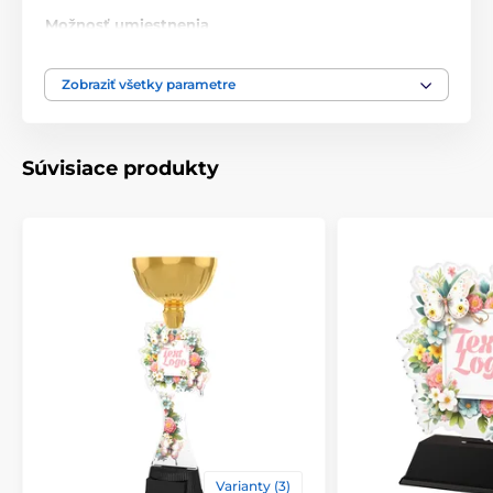
Možnosť umiestnenia
áno
pokrievky
Zobraziť všetky parametre
Výška cm
28.5-32-34.5
Motív
Květinová edice
Súvisiace produkty
Typ ocenenia
Trofeje
Materiál
kov
,
akrylát
Spôsob personalizácie
štítok
Varianty (3)