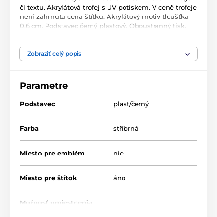
či textu. Akrylátová trofej s UV potiskem. V ceně trofeje
není zahrnuta cena štítku. Akrylátový motiv tloušťka
0.6 cm. Podstavec černý plastový. Oboustranný tisk.
Zobraziť celý popis
Produkt je zaradený v kategóriách
Veľká noc
ACUPCS
Parametre
Podstavec
plast/černý
Farba
stříbrná
Miesto pre emblém
nie
Miesto pre štítok
áno
Možnosť umiestnenia
áno
pokrievky