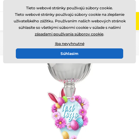
+421220255160
Zavolajte nám
(Po-Pi 8-17)
Tieto webové stránky používajú súbory cookie.
Tieto webové stránky používajú súbory cookie na zlepšenie
0
užívateľského zážitku. Používaním našich webových stránok
Menu
súhlasíte so všetkými súbormi cookie v súlade s našimi
zásadami používania súborov cookie
.
Úvod
Ocenenia podľa témy
Veľká noc
Iba nevyhnutné
Súhlasím