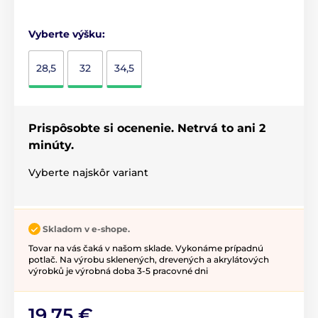
Vyberte výšku:
28,5
32
34,5
Prispôsobte si ocenenie. Netrvá to ani 2
minúty.
Vyberte najskôr variant
Skladom v e-shope.
Tovar na vás čaká v našom sklade. Vykonáme prípadnú
potlač. Na výrobu sklenených, drevených a akrylátových
výrobků je výrobná doba 3-5 pracovné dni
19,75 €