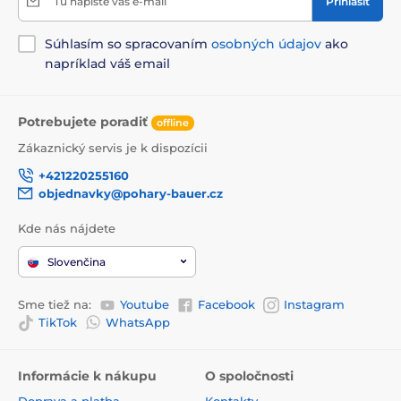
Tu napíšte váš e-mail
Prihlásiť
Súhlasím so spracovaním
osobných údajov
ako
napríklad váš email
Potrebujete poradiť
offline
Zákaznický servis je k dispozícii
+421220255160
objednavky@pohary-bauer.cz
Kde nás nájdete
Slovenčina
Sme tiež na:
Youtube
Facebook
Instagram
TikTok
WhatsApp
Informácie k nákupu
O spoločnosti