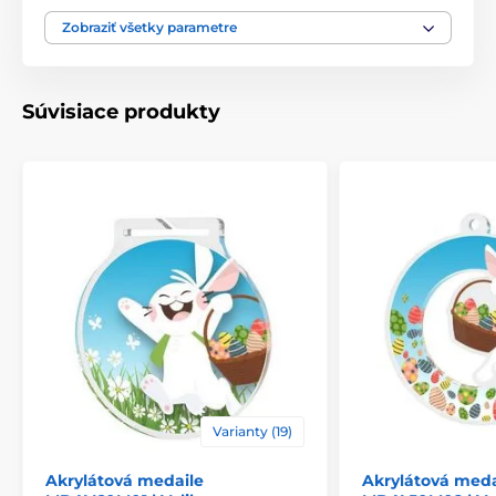
Zobraziť všetky parametre
Výška cm
28.5-32-34.5
Motív
Velikonoce
Súvisiace produkty
Typ ocenenia
Trofeje
Materiál
kov
,
akrylát
Spôsob personalizácie
štítok
Varianty (19)
Akrylátová medaile
Akrylátová meda