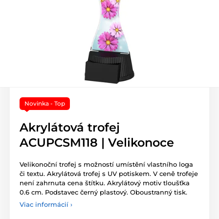
Novinka - Top
Akrylátová trofej
ACUPCSM118 | Velikonoce
Velikonoční trofej s možností umístění vlastního loga
či textu. Akrylátová trofej s UV potiskem. V ceně trofeje
není zahrnuta cena štítku. Akrylátový motiv tloušťka
0.6 cm. Podstavec černý plastový. Oboustranný tisk.
Viac informácií ›