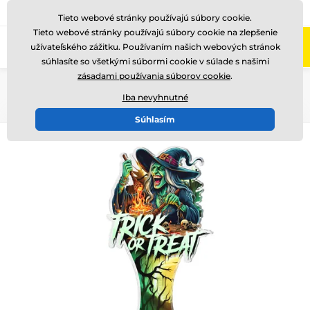
+421220255160
Zavolajte nám
(Po-Pi 8-17)
Tieto webové stránky používajú súbory cookie.
Tieto webové stránky používajú súbory cookie na zlepšenie
0
užívateľského zážitku. Používaním našich webových stránok
Menu
súhlasíte so všetkými súbormi cookie v súlade s našimi
zásadami používania súborov cookie
.
Úvod
Akryl trofeje
ACUTC
Iba nevyhnutné
Súhlasím