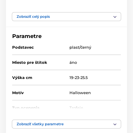
Produkt je zaradený v kategóriách
Zobraziť celý popis
Halloween
Akryl trofeje
ACUTC
Parametre
Podstavec
plast/černý
Miesto pre štítok
áno
Výška cm
19-23-25.5
Motív
Halloween
Typ ocenenia
Trofeje
Materiál
akrylát
Zobraziť všetky parametre