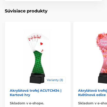
Spôsob personalizácie
štítok
Súvisiace produkty
Varianty (3)
Akrylátová trofej ACUTCM34 |
Akrylátová trofe
Kartové hry
Květinová edice
Skladom v e-shope.
Skladom v e-sho