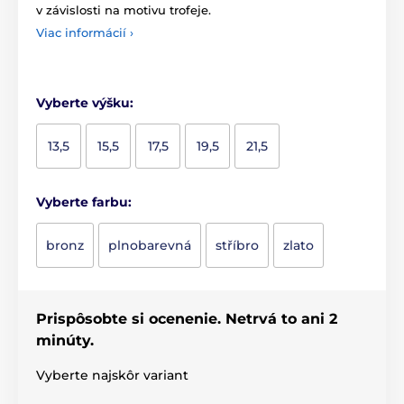
v závislosti na motivu trofeje.
Viac informácií ›
Vyberte výšku:
13,5
15,5
17,5
19,5
21,5
Vyberte farbu:
bronz
plnobarevná
stříbro
zlato
Prispôsobte si ocenenie. Netrvá to ani 2
minúty.
Vyberte najskôr variant