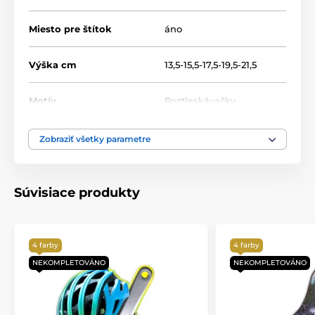
Miesto pre štítok
áno
Výška cm
13,5-15,5-17,5-19,5-21,5
Motív
Roztleskávačky
Produktový rad
Acrylic line
Zobraziť všetky parametre
Typ ocenenia
Trofeje
Súvisiace produkty
Materiál
akrylát
Spôsob personalizácie
štítok
4 farby
4 farby
NEKOMPLETOVÁNO
NEKOMPLETOVÁNO