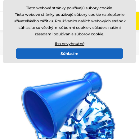
+421220255160
Zavolajte nám
(Po-Pi 8-17)
Tieto webové stránky používajú súbory cookie.
Tieto webové stránky používajú súbory cookie na zlepšenie
0
užívateľského zážitku. Používaním našich webových stránok
Menu
súhlasíte so všetkými súbormi cookie v súlade s našimi
zásadami používania súborov cookie
.
Úvod
Akryl trofeje
AWF
Iba nevyhnutné
Súhlasím