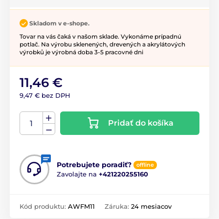
Skladom v e-shope.
Tovar na vás čaká v našom sklade. Vykonáme prípadnú
potlač. Na výrobu sklenených, drevených a akrylátových
výrobků je výrobná doba 3-5 pracovné dni
11,46 €
9,47 € bez DPH
Pridať do košíka
Potrebujete poradiť?
offline
Zavolajte na
+421220255160
Kód produktu:
AWFM11
Záruka:
24 mesiacov