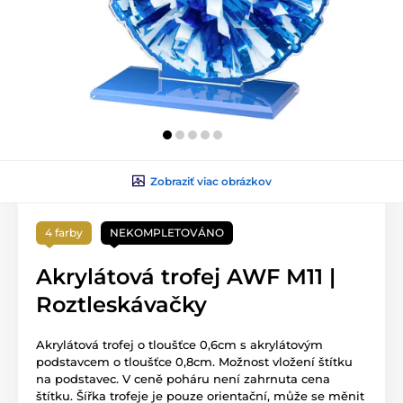
Zobraziť viac obrázkov
4 farby
NEKOMPLETOVÁNO
Akrylátová trofej AWF M11 |
Roztleskávačky
Akrylátová trofej o tloušťce 0,6cm s akrylátovým
podstavcem o tloušťce 0,8cm. Možnost vložení štítku
na podstavec. V ceně poháru není zahrnuta cena
štítku. Šířka trofeje je pouze orientační, může se měnit