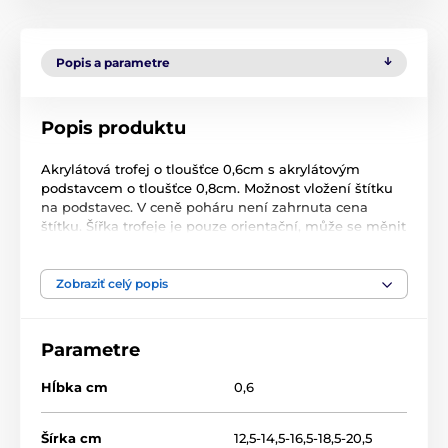
Popis a parametre
Popis produktu
Akrylátová trofej o tloušťce 0,6cm s akrylátovým
podstavcem o tloušťce 0,8cm. Možnost vložení štítku
na podstavec. V ceně poháru není zahrnuta cena
štítku. Šířka trofeje je pouze orientační, může se měnit
v závislosti na motivu trofeje.
Zobraziť celý popis
Produkt je zaradený v kategóriách
Parametre
Roztlieskavačky
Akryl trofeje
AWF
Hĺbka cm
0,6
Šírka cm
12,5-14,5-16,5-18,5-20,5