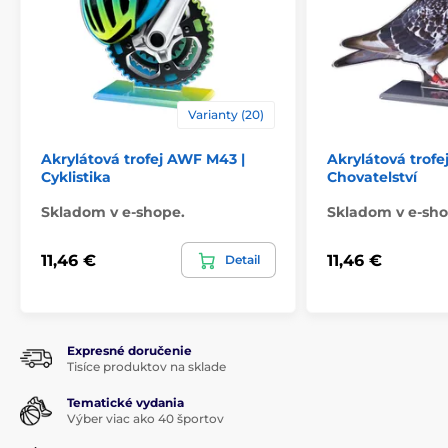
Varianty (20)
Akrylátová trofej AWF M43 |
Akrylátová trofe
Cyklistika
Chovatelství
Skladom v e-shope.
Skladom v e-sho
11,46 €
11,46 €
Detail
Expresné doručenie
Tisíce produktov na sklade
Tematické vydania
Výber viac ako 40 športov