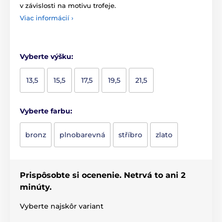
v závislosti na motivu trofeje.
Viac informácií ›
Vyberte výšku:
13,5
15,5
17,5
19,5
21,5
Vyberte farbu:
bronz
plnobarevná
stříbro
zlato
Prispôsobte si ocenenie. Netrvá to ani 2
minúty.
Vyberte najskôr variant