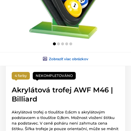
Zobraziť viac obrázkov
4 farby
NEKOMPLETOVÁNO
Akrylátová trofej AWF M46 |
Billiard
Akrylátová trofej o tloušťce 0,6cm s akrylátovým
podstavcem o tloušťce 0,8cm. Možnost vložení štítku
na podstavec. V ceně poháru není zahrnuta cena
štítku. Šířka trofeje je pouze orientační, může se měnit