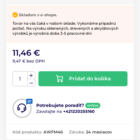
Skladom v e-shope.
Tovar na vás čaká v našom sklade. Vykonáme prípadnú
potlač. Na výrobu sklenených, drevených a akrylátových
výrobků je výrobná doba 3-5 pracovné dni
11,46 €
9,47 € bez DPH
Pridať do košíka
Potrebujete poradiť?
online
Zavolajte na
+421220255160
Kód produktu:
AWFM46
Záruka:
24 mesiacov