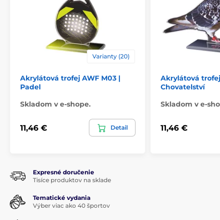
Varianty (20)
Akrylátová trofej AWF M03 |
Akrylátová trofe
Padel
Chovatelství
Skladom v e-shope.
Skladom v e-sho
11,46 €
11,46 €
Detail
Expresné doručenie
Tisíce produktov na sklade
Tematické vydania
Výber viac ako 40 športov