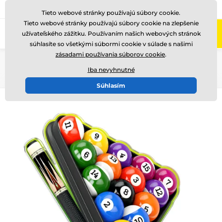
+421220255160
Zavolajte nám
(Po-Pi 8-17)
Tieto webové stránky používajú súbory cookie.
Tieto webové stránky používajú súbory cookie na zlepšenie
0
užívateľského zážitku. Používaním našich webových stránok
Menu
súhlasíte so všetkými súbormi cookie v súlade s našimi
zásadami používania súborov cookie
.
Úvod
Akryl trofeje
AWF
Iba nevyhnutné
Súhlasím