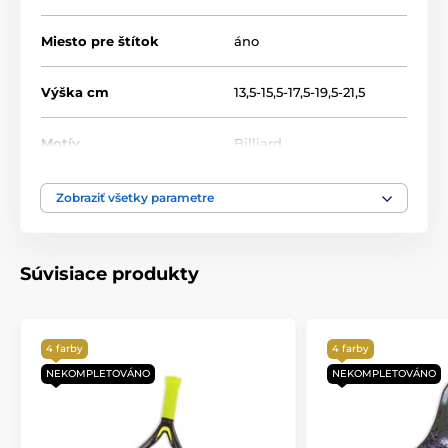
Miesto pre štítok
áno
Výška cm
13,5-15,5-17,5-19,5-21,5
Motív
Billiard
Produktový rad
Acrylic line
Zobraziť všetky parametre
Typ ocenenia
Trofeje
Súvisiace produkty
Materiál
akrylát
Spôsob personalizácie
štítok
4 farby
4 farby
NEKOMPLETOVÁNO
NEKOMPLETOVÁNO