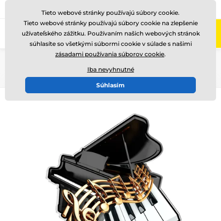
+421220255160
Zavolajte nám
(Po-Pi 8-17)
Tieto webové stránky používajú súbory cookie.
Tieto webové stránky používajú súbory cookie na zlepšenie
0
užívateľského zážitku. Používaním našich webových stránok
Menu
súhlasíte so všetkými súbormi cookie v súlade s našimi
zásadami používania súborov cookie
.
Úvod
Akryl trofeje
AWF
Iba nevyhnutné
Súhlasím