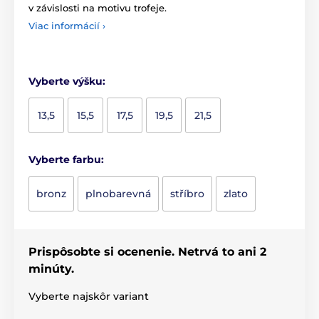
v závislosti na motivu trofeje.
Viac informácií ›
Vyberte výšku:
13,5
15,5
17,5
19,5
21,5
Vyberte farbu:
bronz
plnobarevná
stříbro
zlato
Prispôsobte si ocenenie. Netrvá to ani 2
minúty.
Vyberte najskôr variant