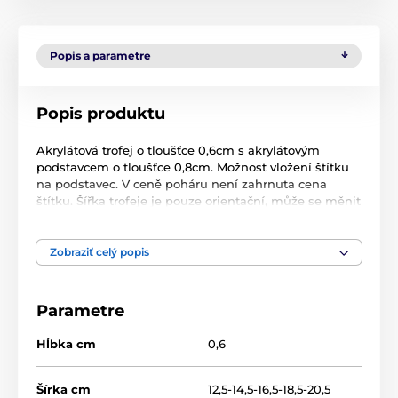
Popis a parametre
Popis produktu
Akrylátová trofej o tloušťce 0,6cm s akrylátovým
podstavcem o tloušťce 0,8cm. Možnost vložení štítku
na podstavec. V ceně poháru není zahrnuta cena
štítku. Šířka trofeje je pouze orientační, může se měnit
v závislosti na motivu trofeje.
Zobraziť celý popis
Produkt je zaradený v kategóriách
Parametre
Hudba
Akryl trofeje
AWF
Hĺbka cm
0,6
Šírka cm
12,5-14,5-16,5-18,5-20,5