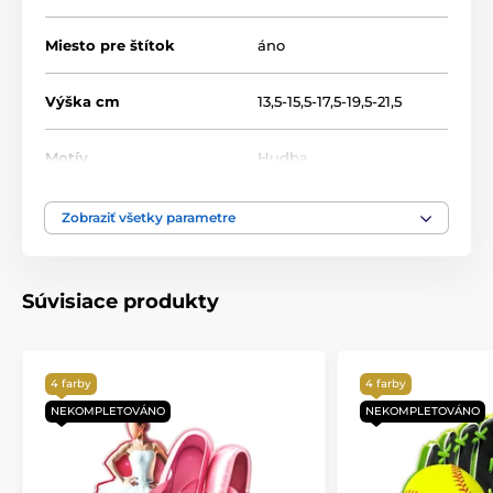
Miesto pre štítok
áno
Výška cm
13,5-15,5-17,5-19,5-21,5
Motív
Hudba
Produktový rad
Acrylic line
Zobraziť všetky parametre
Typ ocenenia
Trofeje
Súvisiace produkty
Materiál
akrylát
Spôsob personalizácie
štítok
4 farby
4 farby
NEKOMPLETOVÁNO
NEKOMPLETOVÁNO