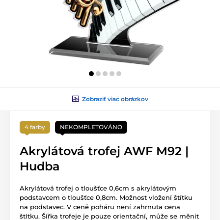
Zobraziť viac obrázkov
4 farby
NEKOMPLETOVÁNO
Akrylátová trofej AWF M92 |
Hudba
Akrylátová trofej o tloušťce 0,6cm s akrylátovým
podstavcem o tloušťce 0,8cm. Možnost vložení štítku
na podstavec. V ceně poháru není zahrnuta cena
štítku. Šířka trofeje je pouze orientační, může se měnit