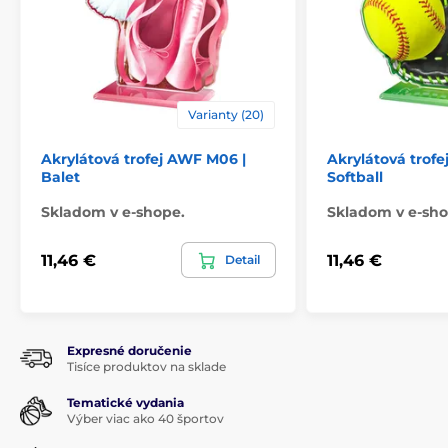
Varianty (20)
Akrylátová trofej AWF M06 |
Akrylátová trofe
Balet
Softball
Skladom v e-shope.
Skladom v e-sho
11,46 €
11,46 €
Detail
Expresné doručenie
Tisíce produktov na sklade
Tematické vydania
Výber viac ako 40 športov