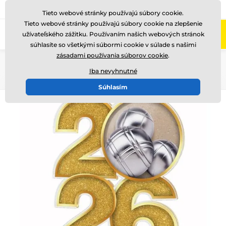
+421220255160
Zavolajte nám
(Po-Pi 8-17)
Tieto webové stránky používajú súbory cookie.
Tieto webové stránky používajú súbory cookie na zlepšenie
0
užívateľského zážitku. Používaním našich webových stránok
Menu
súhlasíte so všetkými súbormi cookie v súlade s našimi
zásadami používania súborov cookie
.
Úvod
Akryl trofeje
C2026
Iba nevyhnutné
Súhlasím