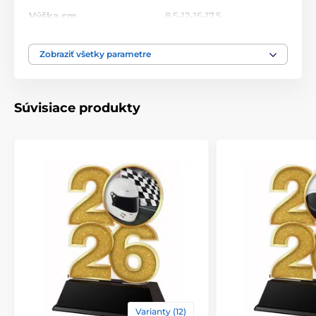
Výška cm
8,5-12-15-17,5
Motív
Petanque
Zobraziť všetky parametre
Typ ocenenia
Trofeje
Súvisiace produkty
Materiál
akrylát
Spôsob personalizácie
štítok
Varianty (12)