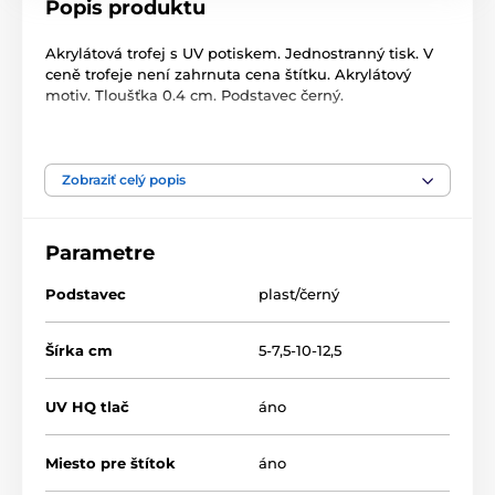
Popis produktu
Akrylátová trofej s UV potiskem. Jednostranný tisk. V
ceně trofeje není zahrnuta cena štítku. Akrylátový
motiv. Tloušťka 0.4 cm. Podstavec černý.
Produkt je zaradený v kategóriách
Zobraziť celý popis
edice 2026
Petanque
Akryl trofeje
Parametre
C2026
Podstavec
plast/černý
Šírka cm
5-7,5-10-12,5
UV HQ tlač
áno
Miesto pre štítok
áno