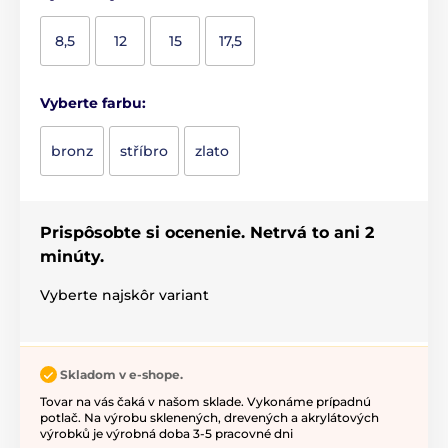
8,5
12
15
17,5
Vyberte farbu:
bronz
stříbro
zlato
Prispôsobte si ocenenie. Netrvá to ani 2
minúty.
Vyberte najskôr variant
Skladom v e-shope.
Tovar na vás čaká v našom sklade. Vykonáme prípadnú
potlač. Na výrobu sklenených, drevených a akrylátových
výrobků je výrobná doba 3-5 pracovné dni