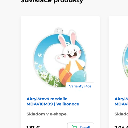
Súvisiace produkty
Varianty (45)
Akrylátová medaile
Akryl
MDAV10M09 | Velikonoce
MDAV6
Skladom v e-shope.
Sklad
1,33 €
2,04 
Detail