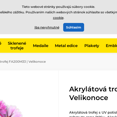
EUR
Tieto webové stránky používajú súbory cookie.
teľského zážitku. Používaním našich webových stránok súhlasíte so všetký
cookie
.
+421220255160
t, kategóriu
Iba nevyhnutné
Súhlasím
Zavolajte nám
(Po-Pi 8
é
Sklenené
Medaile
Metal edice
Plakety
Embl
trofeje
trofej FA200M33 | Velikonoce
Akrylátová tr
Velikonoce
Akrylátová trofej s UV poti