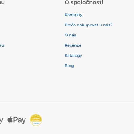
pu
O spoločnosti
Kontakty
Prečo nakupovať u nás?
O nás
aru
Recenze
Katalógy
Blog