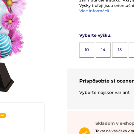
zahrnuta cena štítku. Akryl
Výšky trofejí jsou orientační
Viac informácií ›
Vyberte výšku:
10
14
15
Prispôsobte si ocenen
Vyberte najskôr variant
ine
Skladom v e-shop
Tovar na vás čaká v 