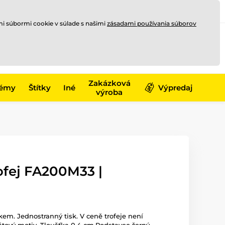
Registrovať sa
Prihlásiť sa
mi súbormi cookie v súlade s našimi
zásadami používania súborov
0
offline
0,00 €
-17)
Zakázková
émy
Štítky
Iné
Výpredaj
výroba
ofej FA200M33 |
skem. Jednostranný tisk. V ceně trofeje není