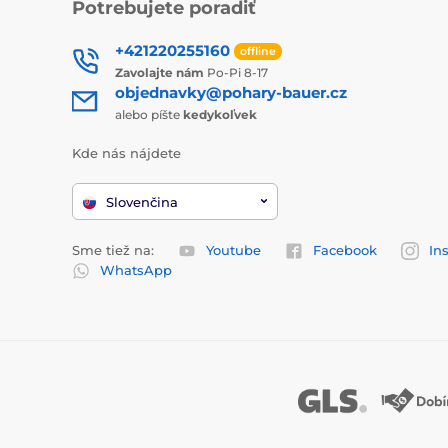
Potrebujete poradiť
+421220255160
offline
Zavolajte nám
Po-Pi 8-17
objednavky@pohary-bauer.cz
alebo píšte
kedykoľvek
Kde nás nájdete
Slovenčina
Sme tiež na:
Youtube
Facebook
In
WhatsApp