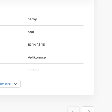
černý
áno
10-14-15-16
Velikonoce
Trofeje
akrylát
rametre
ácie
štítok