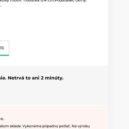
átový motiv. Tloušťka 0.4 cm.Podstavec černý.
.
16
ie. Netrvá to ani 2 minúty.
e.
našom sklade. Vykonáme prípadnú potlač. Na výrobu