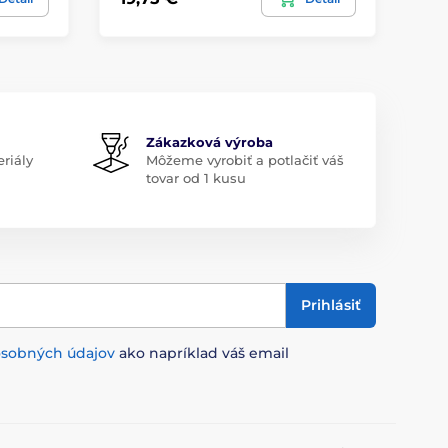
Zákazková výroba
riály
Môžeme vyrobiť a potlačiť váš
tovar od 1 kusu
Prihlásiť
osobných údajov
ako napríklad váš email