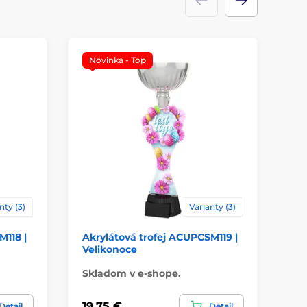
Novinka - Top
nty (3)
Varianty (3)
M118 |
Akrylátová trofej ACUPCSM119 |
Ak
Velikonoce
MD
Skladom v e-shope.
Sk
19,75 €
1,
Detail
Detail