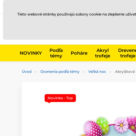
Preprava a platba
Kontakty
Blog
Tieto webové stránky používajú súbory cookie na zlepšenie užíva
Napr. produk
Podľa
Akryl
Dreven
NOVINKY
Poháre
témy
trofeje
trofeje
Úvod
Ocenenia podľa témy
Veľká noc
Akrylátová 
Novinka - Top