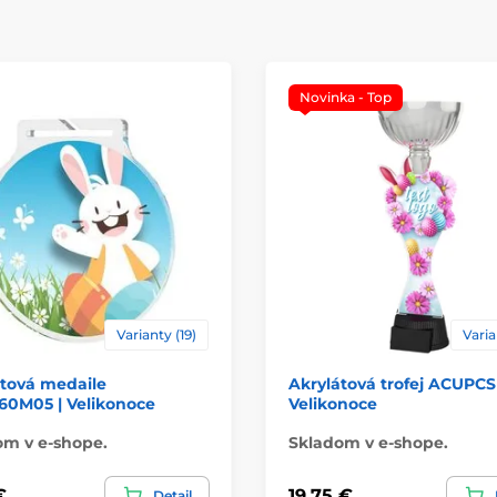
Novinka - Top
Varianty (19)
Varia
átová medaile
Akrylátová trofej ACUPCS
0M05 | Velikonoce
Velikonoce
om v e-shope.
Skladom v e-shope.
€
19,75 €
Detail