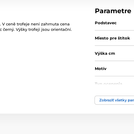
Parametre
Podstavec
. V ceně trofeje není zahrnuta cena
 černý. Výšky trofejí jsou orientační.
Miesto pre štítok
Výška cm
Motív
Typ ocenenia
Materiál
Zobraziť všetky pa
Spôsob personaliz