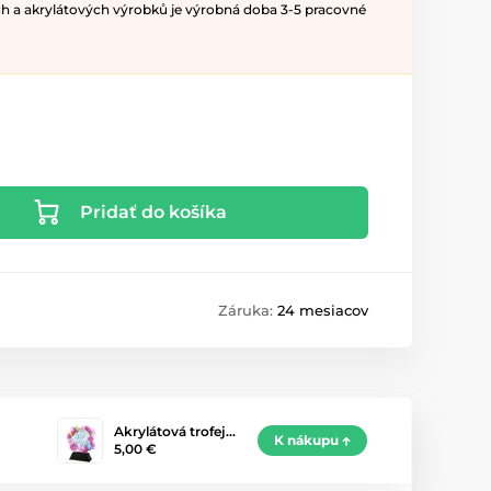
h a akrylátových výrobků je výrobná doba 3-5 pracovné
Pridať do košíka
Záruka:
24 mesiacov
Akrylátová trofej…
K nákupu
5,00 €