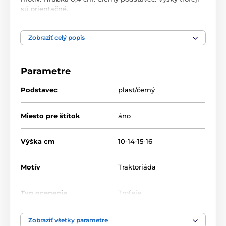
sú orientačné.
Zobraziť celý popis
Produkt je zaradený v kategóriách
Traktoriáda
Akryl trofeje
FA200
Parametre
Podstavec
plast/černý
Miesto pre štítok
áno
Výška cm
10-14-15-16
Motív
Traktoriáda
Typ ocenenia
Trofeje
Materiál
akrylát
Zobraziť všetky parametre