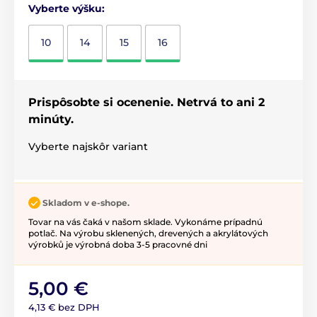
Vyberte výšku:
10
14
15
16
Prispôsobte si ocenenie. Netrvá to ani 2
minúty.
Vyberte najskôr variant
Skladom v e-shope.
Tovar na vás čaká v našom sklade. Vykonáme prípadnú
potlač. Na výrobu sklenených, drevených a akrylátových
výrobků je výrobná doba 3-5 pracovné dni
5,00 €
4,13 € bez DPH