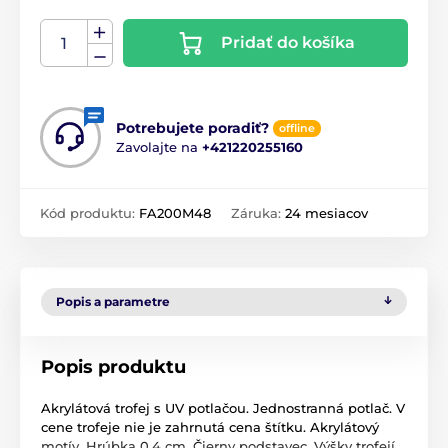
Pridať do košíka
Potrebujete poradiť?
offline
Zavolajte na
+421220255160
Kód produktu:
FA200M48
Záruka:
24 mesiacov
Popis a parametre
Popis produktu
Akrylátová trofej s UV potlačou. Jednostranná potlač. V
cene trofeje nie je zahrnutá cena štítku. Akrylátový
motív. Hrúbka 0,4 cm. Čierny podstavec. Výšky trofejí