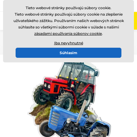
+421220255160
Zavolajte nám
(Po-Pi 8-17)
Tieto webové stránky používajú súbory cookie.
Tieto webové stránky používajú súbory cookie na zlepšenie
0
užívateľského zážitku. Používaním našich webových stránok
Menu
súhlasíte so všetkými súbormi cookie v súlade s našimi
zásadami používania súborov cookie
.
Úvod
Akryl trofeje
FA200
Iba nevyhnutné
Súhlasím