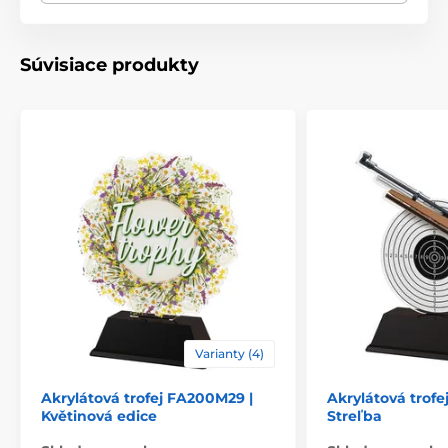
Spôsob personalizácie
štítok
Súvisiace produkty
Varianty (4)
Akrylátová trofej FA200M29 |
Akrylátová trofe
Květinová edice
Streľba