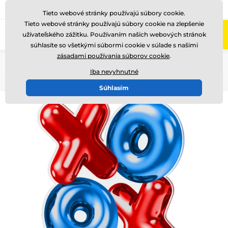
+421220255160
Zavolajte nám
(Po-Pi 8-17)
Tieto webové stránky používajú súbory cookie.
Tieto webové stránky používajú súbory cookie na zlepšenie
0
užívateľského zážitku. Používaním našich webových stránok
Menu
súhlasíte so všetkými súbormi cookie v súlade s našimi
zásadami používania súborov cookie
.
Úvod
Akryl trofeje
FA200
Iba nevyhnutné
Súhlasím