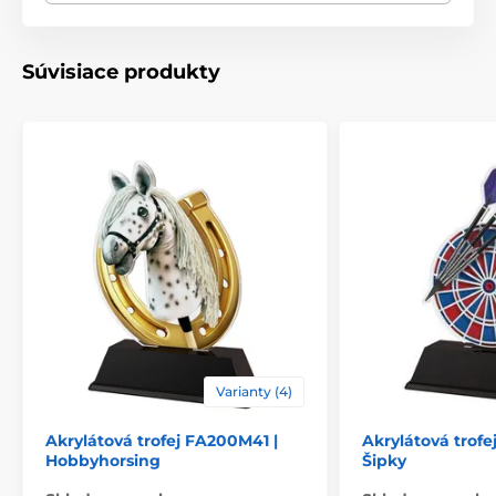
Spôsob personalizácie
štítok
Súvisiace produkty
Varianty (4)
Akrylátová trofej FA200M41 |
Akrylátová trofe
Hobbyhorsing
Šipky