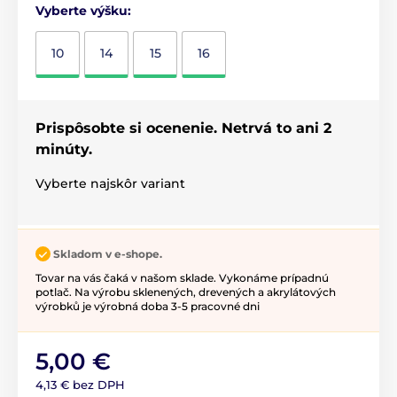
Vyberte výšku:
10
14
15
16
Prispôsobte si ocenenie. Netrvá to ani 2
minúty.
Vyberte najskôr variant
Skladom v e-shope.
Tovar na vás čaká v našom sklade. Vykonáme prípadnú
potlač. Na výrobu sklenených, drevených a akrylátových
výrobků je výrobná doba 3-5 pracovné dni
5,00 €
4,13 € bez DPH