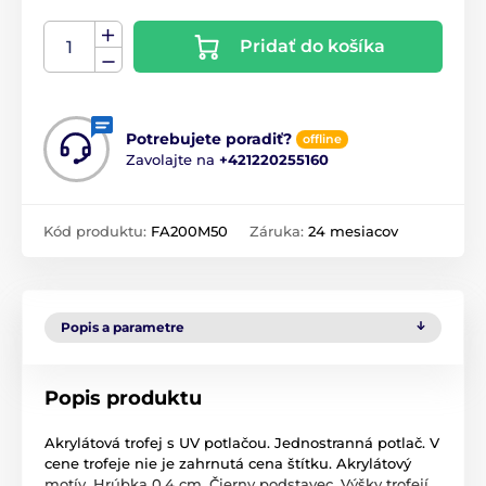
Pridať do košíka
Potrebujete poradiť?
offline
Zavolajte na
+421220255160
Kód produktu:
FA200M50
Záruka:
24 mesiacov
Popis a parametre
Popis produktu
Akrylátová trofej s UV potlačou. Jednostranná potlač. V
cene trofeje nie je zahrnutá cena štítku. Akrylátový
motív. Hrúbka 0,4 cm. Čierny podstavec. Výšky trofejí