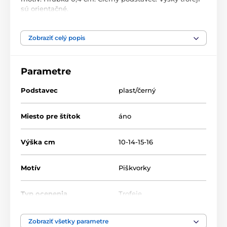
sú orientačné.
Zobraziť celý popis
Produkt je zaradený v kategóriách
Piškvorky
Akryl trofeje
FA200
Parametre
Podstavec
plast/černý
Miesto pre štítok
áno
Výška cm
10-14-15-16
Motív
Piškvorky
Typ ocenenia
Trofeje
Materiál
akrylát
Zobraziť všetky parametre