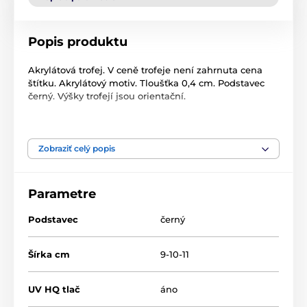
Popis produktu
Akrylátová trofej. V ceně trofeje není zahrnuta cena
štítku. Akrylátový motiv. Tloušťka 0,4 cm. Podstavec
černý. Výšky trofejí jsou orientační.
ZLATÁ = ČÍSLO 1, STŘÍBRNÁ = ČÍSLO 2, BRONZOVÁ =
ČÍSLO 3.
Zobraziť celý popis
Produkt je zaradený v kategóriách
Parametre
Šachy
Akryl trofeje
NCUF001
Podstavec
černý
Šírka cm
9-10-11
UV HQ tlač
áno