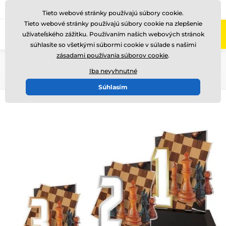
+421220255160
Zavolajte nám
(Po-Pi 8-17)
Tieto webové stránky používajú súbory cookie.
Tieto webové stránky používajú súbory cookie na zlepšenie
0
užívateľského zážitku. Používaním našich webových stránok
Menu
súhlasíte so všetkými súbormi cookie v súlade s našimi
zásadami používania súborov cookie
.
Úvod
Akryl trofeje
NCUF001
Iba nevyhnutné
Súhlasím