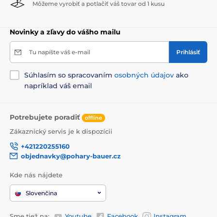
Môžeme vyrobiť a potlačiť váš tovar od 1 kusu
Novinky a zľavy do vášho mailu
Tu napíšte váš e-mail
Prihlásiť
Súhlasím so spracovaním
osobných údajov
ako
napríklad váš email
Potrebujete poradiť
offline
Zákaznický servis je k dispozícii
+421220255160
objednavky@pohary-bauer.cz
Kde nás nájdete
Slovenčina
Sme tiež na:
Youtube
Facebook
Instagram