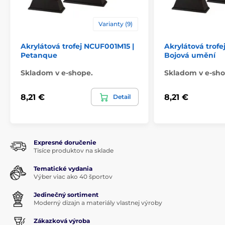
Varianty (9)
Akrylátová trofej NCUF001M15 |
Akrylátová trofe
Petanque
Bojová umění
Skladom v e-shope.
Skladom v e-sho
8,21 €
8,21 €
Detail
Expresné doručenie
Tisíce produktov na sklade
Tematické vydania
Výber viac ako 40 športov
Jedinečný sortiment
Moderný dizajn a materiály vlastnej výroby
Zákazková výroba