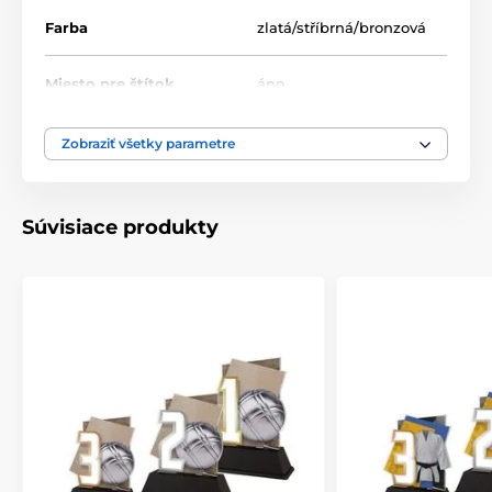
Farba
zlatá/stříbrná/bronzová
Miesto pre štítok
áno
Výška cm
12-13-14
Zobraziť všetky parametre
Motív
Šach
Súvisiace produkty
Typ ocenenia
Trofeje
Materiál
akrylát
Spôsob personalizácie
štítok