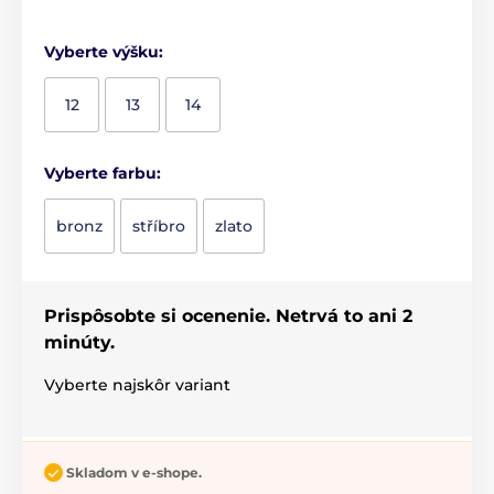
Vyberte výšku:
12
13
14
Vyberte farbu:
bronz
stříbro
zlato
Prispôsobte si ocenenie. Netrvá to ani 2
minúty.
Vyberte najskôr variant
Skladom v e-shope.