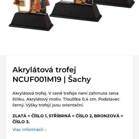
Akrylátová trofej
NCUF001M19 | Šachy
Akrylátová trofej. V ceně trofeje není zahrnuta cena
štítku. Akrylátový motiv. Tloušťka 0,4 cm. Podstavec
černý. Výšky trofejí jsou orientační.
ZLATÁ = ČÍSLO 1, STŘÍBRNÁ = ČÍSLO 2, BRONZOVÁ =
ČÍSLO 3.
Viac informácií ›