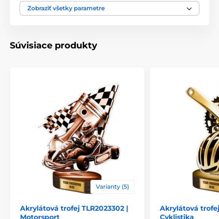
Motív
Lacrosse
Zobraziť všetky parametre
Typ ocenenia
Trofeje
Súvisiace produkty
Materiál
drevo
,
akrylát
Spôsob personalizácie
štítok
Varianty (5)
Akrylátová trofej TLR2023302 |
Akrylátová trofe
Motorsport
Cyklistika