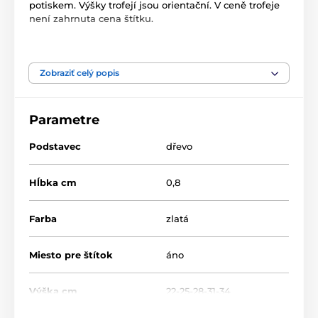
potiskem. Výšky trofejí jsou orientační. V ceně trofeje
není zahrnuta cena štítku.
Produkt je zaradený v kategóriách
Zobraziť celý popis
Lacrosse
Akryl trofeje
TLR2023
Parametre
Podstavec
dřevo
Hĺbka cm
0,8
Farba
zlatá
Miesto pre štítok
áno
Výška cm
22-25-28-31-34