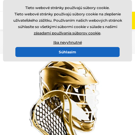
+421220255160
Zavolajte nám
(Po-Pi 8-17)
Tieto webové stránky používajú súbory cookie.
Tieto webové stránky používajú súbory cookie na zlepšenie
0
užívateľského zážitku. Používaním našich webových stránok
Menu
súhlasíte so všetkými súbormi cookie v súlade s našimi
zásadami používania súborov cookie
.
Úvod
Akryl trofeje
TLR2023
Iba nevyhnutné
Súhlasím