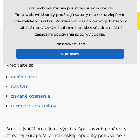
+421220255160
Zavolajte nám
(Po-Pi 8-17)
Tieto webové stránky používajú súbory cookie.
Tieto webové stránky používajú súbory cookie na zlepšenie
0
užívateľského zážitku. Používaním našich webových stránok
Menu
súhlasíte so všetkými súbormi cookie v súlade s našimi
zásadami používania súborov cookie
.
Úvod
O nás
Iba nevyhnutné
O nás
Súhlasím
Prečítajte si:
niečo o nás
náš tým
získané ocenenia
recenzie zakaznikov
Sme najväčší predajca a výrobca športových pohárov v
strednej Európe. V rámci Českej republiky ponúkame 7