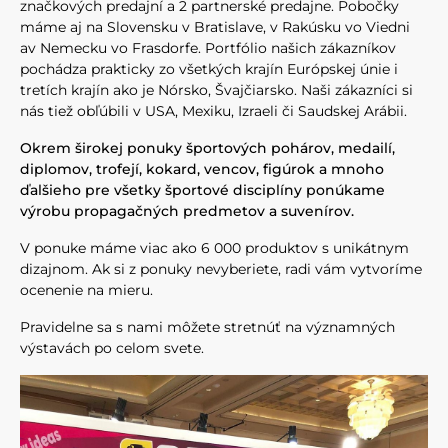
značkových predajní a 2 partnerské predajne. Pobočky
máme aj na Slovensku v Bratislave, v Rakúsku vo Viedni
av Nemecku vo Frasdorfe. Portfólio našich zákazníkov
pochádza prakticky zo všetkých krajín Európskej únie i
tretích krajín ako je Nórsko, Švajčiarsko. Naši zákazníci si
nás tiež obľúbili v USA, Mexiku, Izraeli či Saudskej Arábii.
Okrem širokej ponuky športových pohárov, medailí,
diplomov, trofejí, kokard, vencov, figúrok a mnoho
ďalšieho pre všetky športové disciplíny ponúkame
výrobu propagačných predmetov a suvenírov.
V ponuke máme viac ako 6 000 produktov s unikátnym
dizajnom. Ak si z ponuky nevyberiete, radi vám vytvoríme
ocenenie na mieru.
Pravidelne sa s nami môžete stretnúť na významných
výstavách po celom svete.