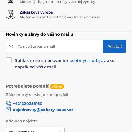
Moderný dizajn a materiály vlastnej výroby
Zákazková výroba
Môžeme vyrobiť a potlačiť váš tovar od 1 kusu
Novinky a zľavy do vášho mailu
Tu napíšte váš e-mail
Prihlásiť
Súhlasím so spracovaním
osobných údajov
ako
napríklad váš email
Potrebujete poradiť
offline
Zákaznický servis je k dispozícii
+421220255160
objednavky@pohary-bauer.cz
Kde nás nájdete
Slovenčina