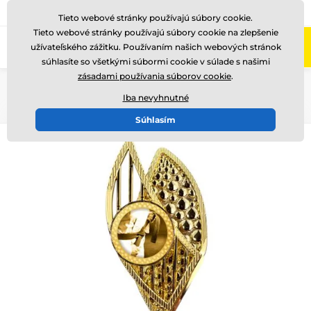
+421220255160
Zavolajte nám
(Po-Pi 8-17)
Tieto webové stránky používajú súbory cookie.
Tieto webové stránky používajú súbory cookie na zlepšenie
0
užívateľského zážitku. Používaním našich webových stránok
Menu
súhlasíte so všetkými súbormi cookie v súlade s našimi
zásadami používania súborov cookie
.
Úvod
Poháre
DESIGNOVÉ TROFEJE
AV1
Iba nevyhnutné
Súhlasím