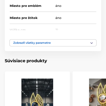
Miesto pre emblém
áno
Plakety 5cm emblém
Miesto pre štítok
áno
Výška cm
31
Motív
Bojové umenia
,
Karate
Zobraziť všetky parametre
Typ ocenenia
Trofeje
Súvisiace produkty
Materiál
plast
Spôsob personalizácie
štítok
,
Potlač emblému