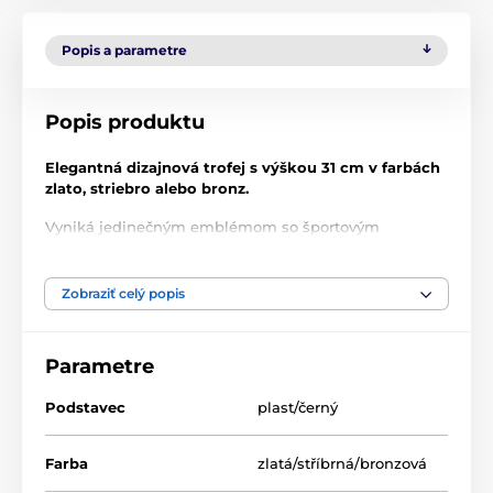
Popis a parametre
Popis produktu
Elegantná dizajnová trofej s výškou 31 cm v farbách
zlato, striebro alebo bronz.
Vyniká jedinečným emblémom so športovým
motívom v najvyššej kvalite tlače s lakom, ktorý trofeji
dodáva luxusný vzhľad. Na podstavec je možné
umiestniť štítok s vlastným textom.
Zobraziť celý popis
Parametre
Produkt je zaradený v kategóriách
Podstavec
plast/černý
Poháre
Bojová umenie
Farba
zlatá/stříbrná/bronzová
DESIGNOVÉ TROFEJE
AV1