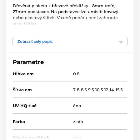
Dřevěná plaketa z březové překližky - 8mm trofej -
27mm podstavec. Na podstavec lze umístit kovový
nebo plastový štítek. V ceně poháru není zahrnuta
cena štítku.
Zobraziť celý popis
Produkt je zaradený v kategóriách
Zimné športy
TFRW 0-307
Parametre
Hĺbka cm
0.8
Šírka cm
7-8-8.5-9.5-10.5-12-14-15.5
UV HQ tlač
áno
Farba
zlatá
Miesto pre štítok
áno