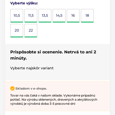
Vyberte výšku:
10,5
11,5
13,5
14,5
16
18
20
22
Prispôsobte si ocenenie. Netrvá to ani 2
minúty.
Vyberte najskôr variant
Skladom v e-shope.
Tovar na vás čaká v našom sklade. Vykonáme prípadnú
potlač. Na výrobu sklenených, drevených a akrylátových
výrobků je výrobná doba 3-5 pracovné dni