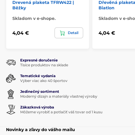
Drevená plaketa TFRW422 |
Dřevěná plaket
Běžky
Biatlon
Skladom v e-shope.
Skladom v e-sho
4,04 €
4,04 €
Detail
Expresné doručenie
Tisíce produktov na sklade
Tematické vydania
Výber viac ako 40 športov
Jedinečný sortiment
Moderný dizajn a materiály vlastnej výroby
Zákazková výroba
Môžeme vyrobiť a potlačiť váš tovar od 1 kusu
Novinky a zľavy do vášho mailu