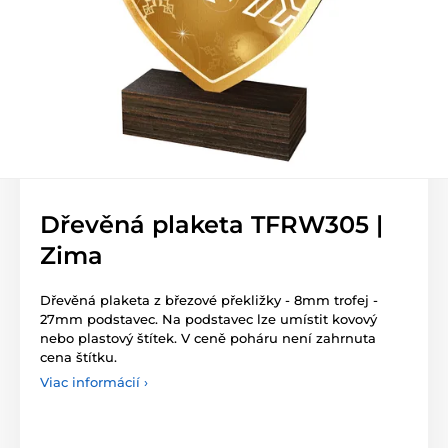
Dřevěná plaketa TFRW305 |
Zima
Dřevěná plaketa z březové překližky - 8mm trofej -
27mm podstavec. Na podstavec lze umístit kovový
nebo plastový štítek. V ceně poháru není zahrnuta
cena štítku.
Viac informácií ›