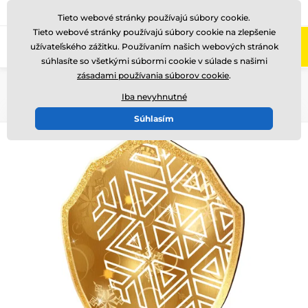
+421220255160
Zavolajte nám
(Po-Pi 8-17)
Tieto webové stránky používajú súbory cookie.
Tieto webové stránky používajú súbory cookie na zlepšenie
0
užívateľského zážitku. Používaním našich webových stránok
Menu
súhlasíte so všetkými súbormi cookie v súlade s našimi
zásadami používania súborov cookie
.
Úvod
Drevené trofeje
TFRW 0-307
Iba nevyhnutné
Súhlasím