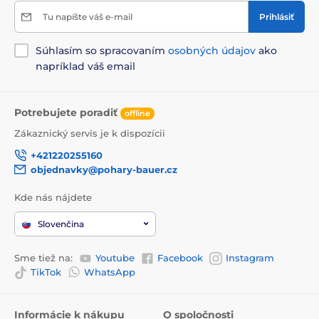
Tu napíšte váš e-mail
Prihlásiť
Súhlasím so spracovaním
osobných údajov
ako
napríklad váš email
Potrebujete poradiť
offline
Zákaznický servis je k dispozícii
+421220255160
objednavky@pohary-bauer.cz
Kde nás nájdete
Slovenčina
Sme tiež na:
Youtube
Facebook
Instagram
TikTok
WhatsApp
Informácie k nákupu
O spoločnosti