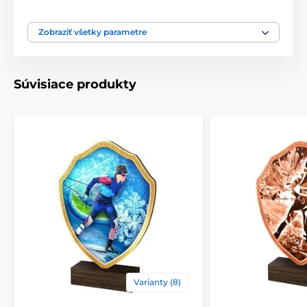
10.5-11.5-13.5-14.5-16-18-
Zobraziť všetky parametre
Výška cm
20-22
Motív
Zima
Súvisiace produkty
Typ ocenenia
Plakety
Materiál
drevo
Spôsob personalizácie
štítok
Varianty (8)