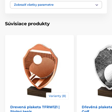
Zobraziť všetky parametre
Motív
Golf
Typ ocenenia
Plakety
Súvisiace produkty
Materiál
drevo
Spôsob personalizácie
štítok
Varianty (8)
Drevená plaketa TFRW121 |
Dřevěná plaket
Stolný tenis
Golf