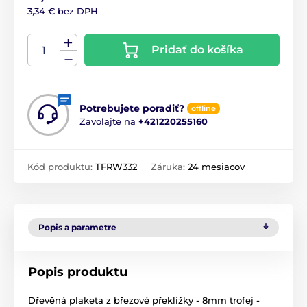
3,34 € bez DPH
Pridať do košíka
Potrebujete poradiť?
offline
Zavolajte na
+421220255160
Kód produktu:
TFRW332
Záruka:
24 mesiacov
Popis a parametre
Popis produktu
Dřevěná plaketa z březové překližky - 8mm trofej -