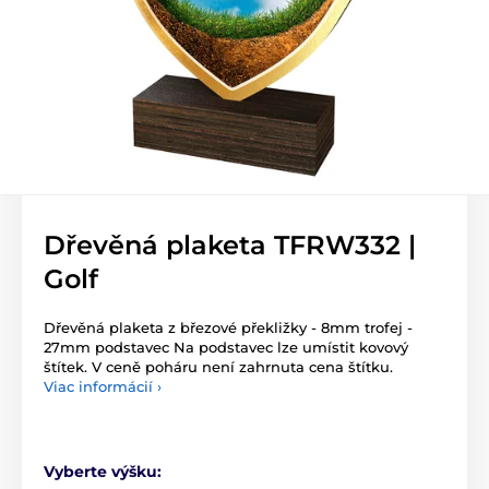
Dřevěná plaketa TFRW332 |
Golf
Dřevěná plaketa z březové překližky - 8mm trofej -
27mm podstavec Na podstavec lze umístit kovový
štítek. V ceně poháru není zahrnuta cena štítku.
Viac informácií ›
Vyberte výšku: