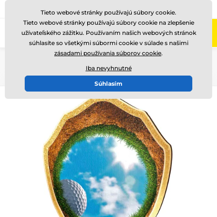
+421220255160
Zavolajte nám
(Po-Pi 8-17)
Tieto webové stránky používajú súbory cookie.
Tieto webové stránky používajú súbory cookie na zlepšenie
0
užívateľského zážitku. Používaním našich webových stránok
Menu
súhlasíte so všetkými súbormi cookie v súlade s našimi
zásadami používania súborov cookie
.
Úvod
Drevené trofeje
TFRW 0-307
Iba nevyhnutné
Súhlasím