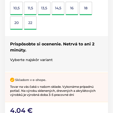
10,5
11,5
13,5
14,5
16
18
20
22
Prispôsobte si ocenenie. Netrvá to ani 2
minúty.
Vyberte najskôr variant
Skladom v e-shope.
Tovar na vás čaká v našom sklade. Vykonáme prípadnú
potlač. Na výrobu sklenených, drevených a akrylátových
výrobků je výrobná doba 3-5 pracovné dni
4,04 €