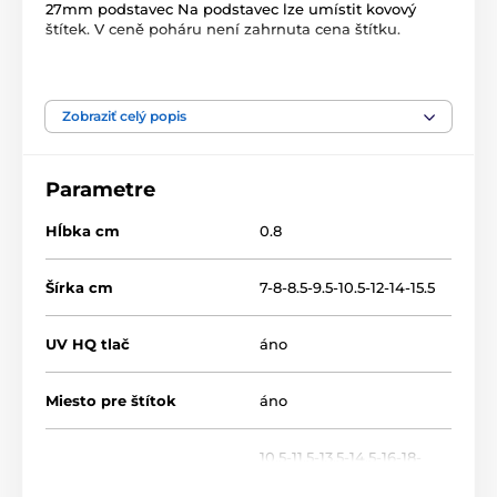
27mm podstavec Na podstavec lze umístit kovový
štítek. V ceně poháru není zahrnuta cena štítku.
Produkt je zaradený v kategóriách
Zobraziť celý popis
Golf
Dřevěné plakety
TFRW 0-307
Parametre
Hĺbka cm
0.8
Šírka cm
7-8-8.5-9.5-10.5-12-14-15.5
UV HQ tlač
áno
Miesto pre štítok
áno
10.5-11.5-13.5-14.5-16-18-
Výška cm
20-22