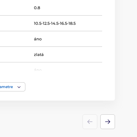
0.8
10.5-12.5-14.5-16.5-18.5
áno
zlatá
áno
13.5-15.5-17.5-19.5-21.5
rametre
Hudba
Plakety
drevo