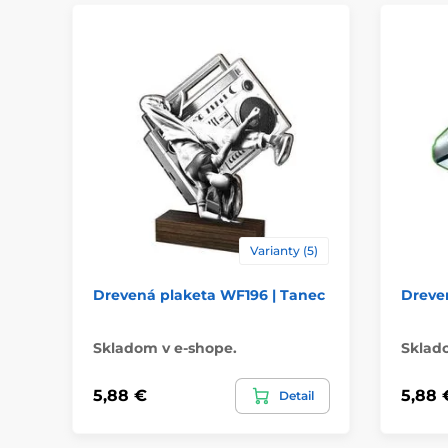
Varianty (5)
Drevená plaketa WF196 | Tanec
Dreven
Skladom v e-shope.
Sklad
5,88 €
5,88 
Detail