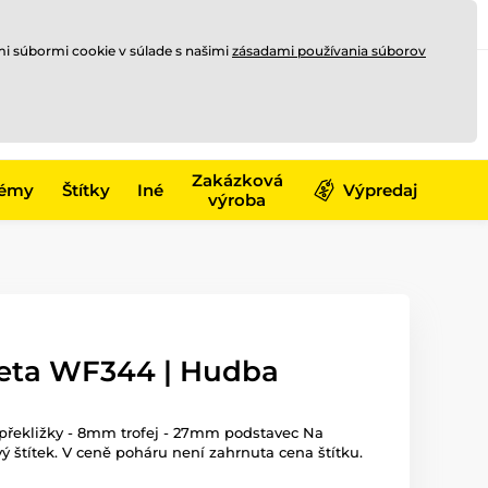
Registrovať sa
Prihlásiť sa
mi súbormi cookie v súlade s našimi
zásadami používania súborov
0
offline
0,00 €
-17)
Zakázková
émy
Štítky
Iné
Výpredaj
výroba
eta WF344 | Hudba
 překližky - 8mm trofej - 27mm podstavec Na
ý štítek. V ceně poháru není zahrnuta cena štítku.