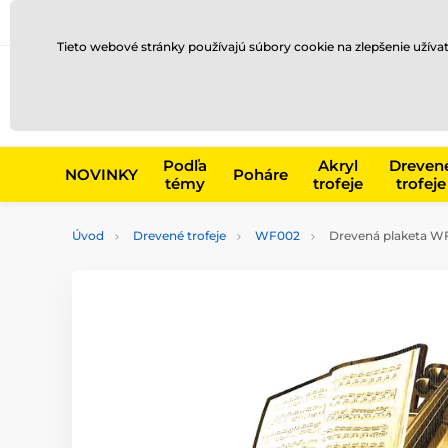
Preprava a platba
Kontakty
Blog
Tieto webové stránky používajú súbory cookie na zlepšenie užíva
Napr. produk
Podľa
Akryl
Dreven
NOVINKY
Poháre
témy
trofeje
trofeje
Úvod
Drevené trofeje
WF002
Drevená plaketa W