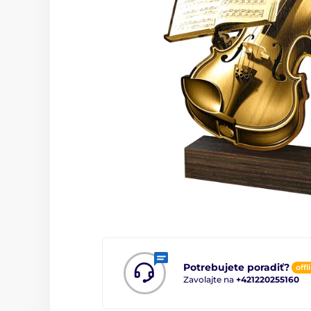
Potrebujete poradiť?
offl
Zavolajte na
+421220255160