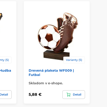
ácie
štítok
nty (5)
Varianty (5)
 Hudba
Drevená plaketa WF009 |
Dr
Futbal
Hu
Skladom v e-shope.
Sk
5,88 €
5,
Detail
Detail