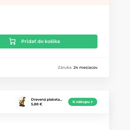
Pridať do košíka
Záruka:
24 mesiacov
Drevená plaketa…
K nákupu
5,88 €