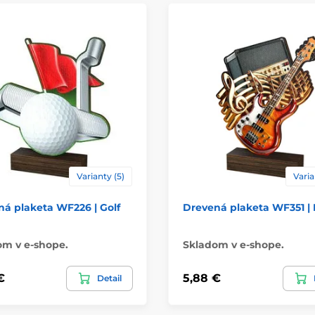
Spôsob personaliz
Varianty (5)
Varia
á plaketa WF226 | Golf
Drevená plaketa WF351 |
om v e-shope.
Skladom v e-shope.
€
5,88 €
Detail