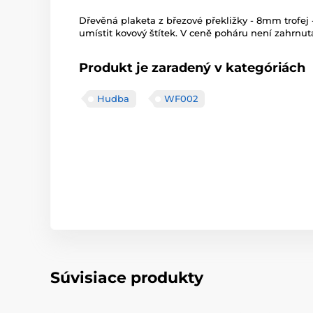
Dřevěná plaketa z březové překližky - 8mm trofe
umístit kovový štítek. V ceně poháru není zahrnuta
Produkt je zaradený v kategóriách
Hudba
WF002
Súvisiace produkty