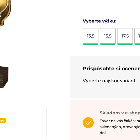
Vyberte výšku:
13,5
15,5
17,5
Prispôsobte si ocenen
Vyberte najskôr variant
Skladom v e-shop
ine
Tovar na vás čaká v 
sklenených, drevenýc
dni