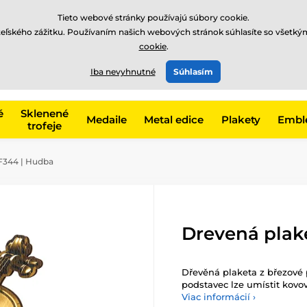
EUR
Tieto webové stránky používajú súbory cookie.
teľského zážitku. Používaním našich webových stránok súhlasíte so všetký
cookie
.
+421220255160
t, kategóriu
Iba nevyhnutné
Súhlasím
Zavolajte nám
(Po-Pi 8
é
Sklenené
Medaile
Metal edice
Plakety
Embl
trofeje
F344 | Hudba
Drevená plak
Dřevěná plaketa z březové
podstavec lze umístit kovov
Viac informácií ›