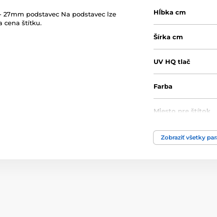
Hĺbka cm
j - 27mm podstavec Na podstavec lze
 cena štítku.
Šírka cm
UV HQ tlač
Farba
Miesto pre štítok
Výška cm
Zobraziť všetky pa
Motív
Typ ocenenia
Materiál