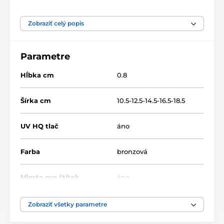
Produkt je zaradený v kategóriách
Zobraziť celý popis
Kuchyňa
WF002
Parametre
Hĺbka cm
0.8
Šírka cm
10.5-12.5-14.5-16.5-18.5
UV HQ tlač
áno
Farba
bronzová
Miesto pre štítok
áno
Výška cm
13.5-15.5-17.5-19.5-21.5
Zobraziť všetky parametre