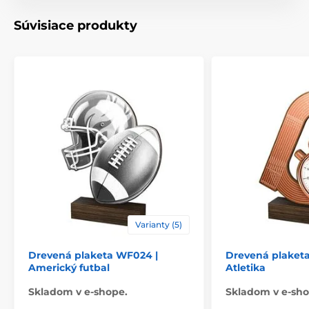
Motív
Kuchyňa
Súvisiace produkty
Typ ocenenia
Plakety
Materiál
drevo
Spôsob personalizácie
štítok
Varianty (5)
Drevená plaketa WF024 |
Drevená plaket
Americký futbal
Atletika
Skladom v e-shope.
Skladom v e-sho