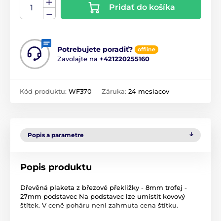
Pridať do košíka
Potrebujete poradiť?
offline
Zavolajte na
+421220255160
Kód produktu:
WF370
Záruka:
24 mesiacov
Popis a parametre
Popis produktu
Dřevěná plaketa z březové překližky - 8mm trofej -
27mm podstavec Na podstavec lze umístit kovový
štítek. V ceně poháru není zahrnuta cena štítku.