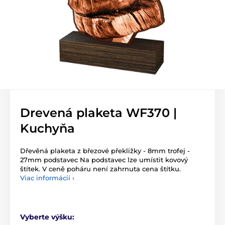
Drevená plaketa WF370 |
Kuchyňa
Dřevěná plaketa z březové překližky - 8mm trofej -
27mm podstavec Na podstavec lze umístit kovový
štítek. V ceně poháru není zahrnuta cena štítku.
Viac informácií ›
Vyberte výšku: