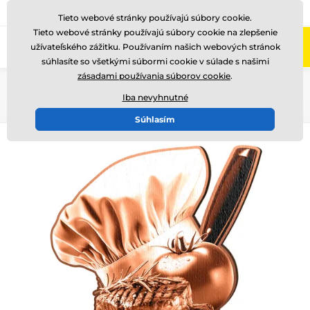
+421220255160
Zavolajte nám
(Po-Pi 8-17)
Tieto webové stránky používajú súbory cookie.
Tieto webové stránky používajú súbory cookie na zlepšenie
0
užívateľského zážitku. Používaním našich webových stránok
Menu
súhlasíte so všetkými súbormi cookie v súlade s našimi
zásadami používania súborov cookie
.
Úvod
Drevené trofeje
WF002
Iba nevyhnutné
Súhlasím