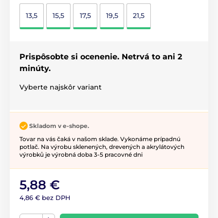
13,5
15,5
17,5
19,5
21,5
Prispôsobte si ocenenie. Netrvá to ani 2
minúty.
Vyberte najskôr variant
Skladom v e-shope.
Tovar na vás čaká v našom sklade. Vykonáme prípadnú
potlač. Na výrobu sklenených, drevených a akrylátových
výrobků je výrobná doba 3-5 pracovné dni
5,88 €
4,86 € bez DPH