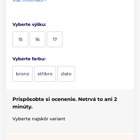
Vyberte výšku:
15
16
17
Vyberte farbu:
bronz
stříbro
zlato
Prispôsobte si ocenenie. Netrvá to ani 2
minúty.
Vyberte najskôr variant