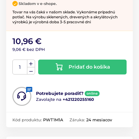
Skladom v e-shope.
Tovar na vás čaká v našom sklade. Vykonáme prípadnú
potlač. Na výrobu sklenených, drevených a akrylátových
výrobků je výrobná doba 3-5 pracovné dni
10,96 €
9,06 € bez DPH
Pridať do košíka
Potrebujete poradiť?
online
Zavolajte na
+421220255160
Kód produktu:
PWT1M1A
Záruka:
24 mesiacov