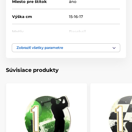
Miesto pre štítok
áno
Výška cm
15-16-17
Motív
Baseball
Typ ocenenia
Trofeje
Zobraziť všetky parametre
Materiál
drevo
,
akrylát
,
plast
Súvisiace produkty
Spôsob personalizácie
štítok