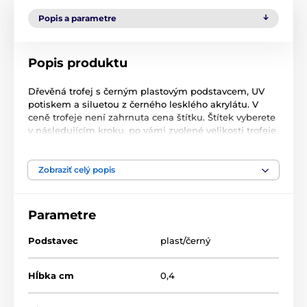
Popis a parametre
Popis produktu
Dřevěná trofej s černým plastovým podstavcem, UV
potiskem a siluetou z černého lesklého akrylátu. V
ceně trofeje není zahrnuta cena štítku. Štítek vyberete
v následujícím kroku, po vámi zvolené velikosti trofeje
a barvy.
Zobraziť celý popis
Produkt je zaradený v kategóriách
Parametre
Baseball
PWT001
Podstavec
plast/černý
Hĺbka cm
0,4