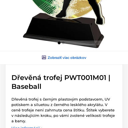
Zobraziť viac obrázkov
Dřevěná trofej PWT001M01 |
Baseball
Dřevěná trofej s černým plastovým podstavcem, UV
potiskem a siluetou z černého lesklého akrylátu. V
ceně trofeje není zahrnuta cena štítku. Štítek vyberete
v následujícím kroku, po vámi zvolené velikosti trofeje
a barvy.
Viac informácií ›