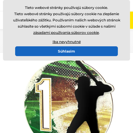
+421220255160
Zavolajte nám
(Po-Pi 8-17)
Tieto webové stránky používajú súbory cookie.
Tieto webové stránky používajú súbory cookie na zlepšenie
0
užívateľského zážitku. Používaním našich webových stránok
Menu
súhlasíte so všetkými súbormi cookie v súlade s našimi
zásadami používania súborov cookie
.
Úvod
Drevené trofeje
PWT001
Iba nevyhnutné
Súhlasím