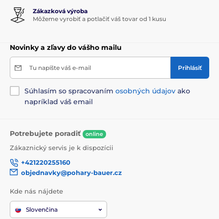
Zákazková výroba
Môžeme vyrobiť a potlačiť váš tovar od 1 kusu
Novinky a zľavy do vášho mailu
Tu napíšte váš e-mail
Prihlásiť
Súhlasím so spracovaním
osobných údajov
ako
napríklad váš email
Potrebujete poradiť
online
Zákaznický servis je k dispozícii
+421220255160
objednavky@pohary-bauer.cz
Kde nás nájdete
Slovenčina