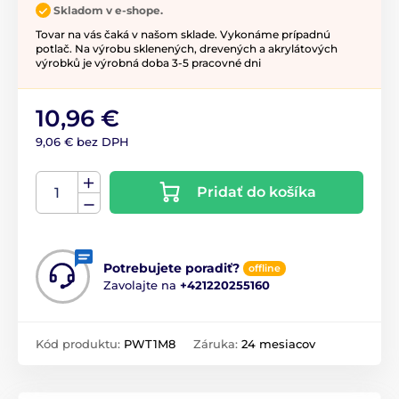
Skladom v e-shope.
Tovar na vás čaká v našom sklade. Vykonáme prípadnú
potlač. Na výrobu sklenených, drevených a akrylátových
výrobků je výrobná doba 3-5 pracovné dni
10,96 €
9,06 € bez DPH
Pridať do košíka
Potrebujete poradiť?
offline
Zavolajte na
+421220255160
Kód produktu:
PWT1M8
Záruka:
24 mesiacov