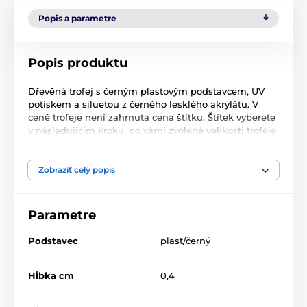
Popis a parametre
Popis produktu
Dřevěná trofej s černým plastovým podstavcem, UV
potiskem a siluetou z černého lesklého akrylátu. V
ceně trofeje není zahrnuta cena štítku. Štítek vyberete
v následujícím kroku, po vámi zvolené velikosti trofeje
a barvy.
Zobraziť celý popis
Produkt je zaradený v kategóriách
Parametre
Plávanie
PWT001
Podstavec
plast/černý
Hĺbka cm
0,4