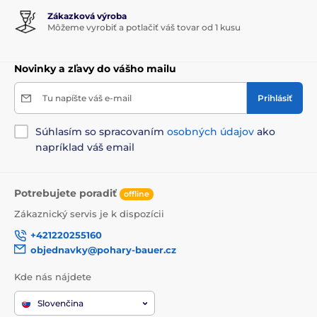
Zákazková výroba
Môžeme vyrobiť a potlačiť váš tovar od 1 kusu
Novinky a zľavy do vášho mailu
Tu napíšte váš e-mail
Prihlásiť
Súhlasím so spracovaním
osobných údajov
ako
napríklad váš email
Potrebujete poradiť
offline
Zákaznický servis je k dispozícii
+421220255160
objednavky@pohary-bauer.cz
Kde nás nájdete
Slovenčina