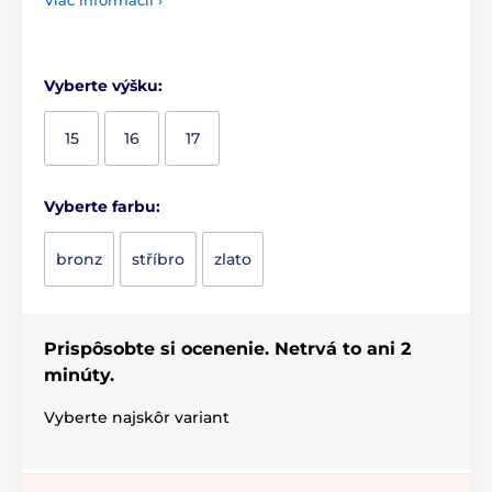
Vyberte výšku:
15
16
17
Vyberte farbu:
bronz
stříbro
zlato
Prispôsobte si ocenenie. Netrvá to ani 2
minúty.
Vyberte najskôr variant