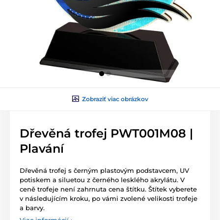
Zobraziť viac obrázkov
Dřevěná trofej PWT001M08 |
Plavání
Dřevěná trofej s černým plastovým podstavcem, UV
potiskem a siluetou z černého lesklého akrylátu. V
ceně trofeje není zahrnuta cena štítku. Štítek vyberete
v následujícím kroku, po vámi zvolené velikosti trofeje
a barvy.
Viac informácií ›