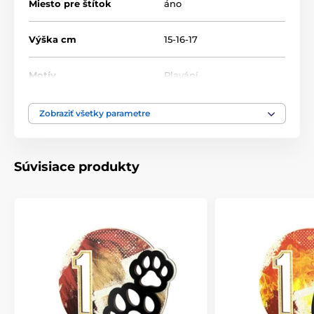
Miesto pre štítok
áno
Výška cm
15-16-17
Motív
Plavání
Typ ocenenia
Trofeje
Zobraziť všetky parametre
Materiál
drevo
,
akrylát
,
plast
Súvisiace produkty
Spôsob personalizácie
štítok