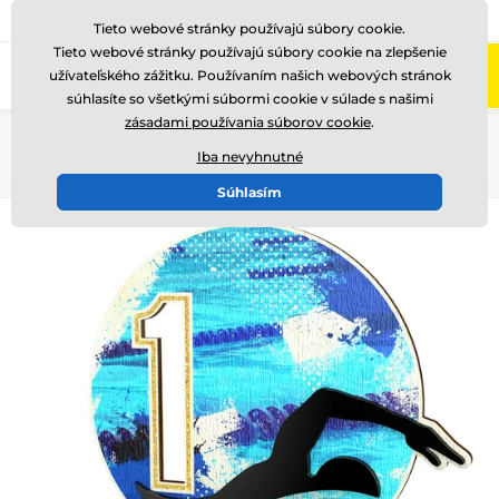
+421220255160
Zavolajte nám
(Po-Pi 8-17)
Tieto webové stránky používajú súbory cookie.
Tieto webové stránky používajú súbory cookie na zlepšenie
0
užívateľského zážitku. Používaním našich webových stránok
Menu
súhlasíte so všetkými súbormi cookie v súlade s našimi
zásadami používania súborov cookie
.
Úvod
Drevené trofeje
PWT001
Iba nevyhnutné
Súhlasím