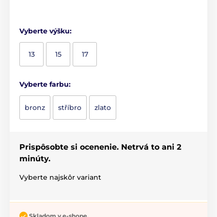
Vyberte výšku:
13
15
17
Vyberte farbu:
bronz
stříbro
zlato
Prispôsobte si ocenenie. Netrvá to ani 2
minúty.
Vyberte najskôr variant
Skladom v e-shope.