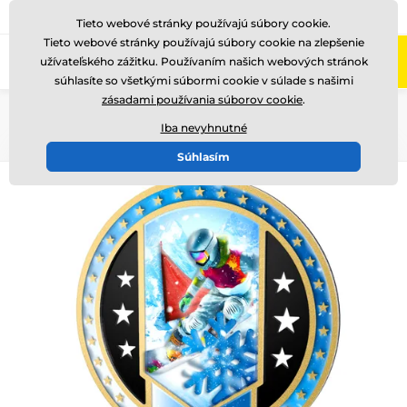
+421220255160
Zavolajte nám
(Po-Pi 8-17)
Tieto webové stránky používajú súbory cookie.
Tieto webové stránky používajú súbory cookie na zlepšenie
0
užívateľského zážitku. Používaním našich webových stránok
Menu
súhlasíte so všetkými súbormi cookie v súlade s našimi
zásadami používania súborov cookie
.
Úvod
Metal edice
Trofeje
SAM03
Iba nevyhnutné
Súhlasím