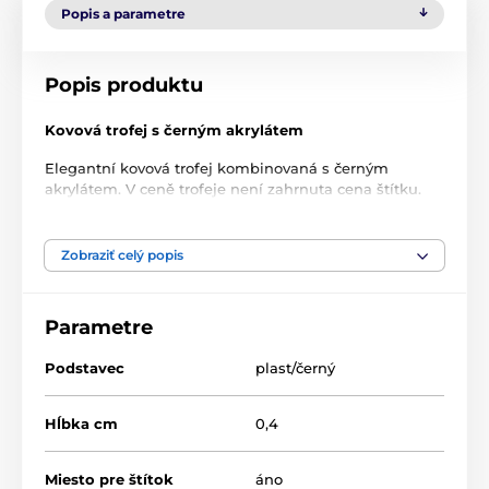
Popis a parametre
Popis produktu
Kovová trofej s černým akrylátem
Elegantní kovová trofej kombinovaná s černým
akrylátem. V ceně trofeje není zahrnuta cena štítku.
Tloušťka trofeje je 0,4 cm. Podstavec je černý.
Zobraziť celý popis
Produkt je zaradený v kategóriách
Parametre
Snowboard
Zimné športy
Metal edice
SAM03
Podstavec
plast/černý
Hĺbka cm
0,4
Miesto pre štítok
áno