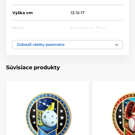
Výška cm
13-15-17
Motív
Snowboard
,
Zima
Produktový rad
Metal
,
SAM03
Zobraziť všetky parametre
Typ ocenenia
Trofeje
Súvisiace produkty
Materiál
kov
,
akrylát
Spôsob personalizácie
štítok