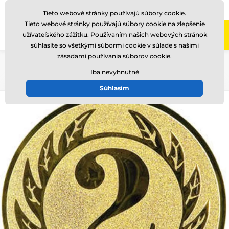
+421220255160
Zavolajte nám
(Po-Pi 8-17)
Tieto webové stránky používajú súbory cookie.
Tieto webové stránky používajú súbory cookie na zlepšenie
0
užívateľského zážitku. Používaním našich webových stránok
Menu
súhlasíte so všetkými súbormi cookie v súlade s našimi
zásadami používania súborov cookie
.
Úvod
Logotypy a emblémy
Kovové emblémy - LTK
Iba nevyhnutné
Súhlasím