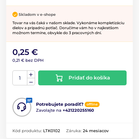
Skladom v e-shope
Tovar na vás čaká v našom sklade. Vykonáme kompletizáciu
dielov a prípadnú potlač. Doručíme vám ho v najkratšom
možnom termíne, obvykle do 3 pracovných dní.
0,25 €
0,21 € bez DPH
Pridať do košíka
Potrebujete poradiť?
offline
Zavolajte na
+421220255160
Kód produktu:
LTK0102
Záruka:
24 mesiacov