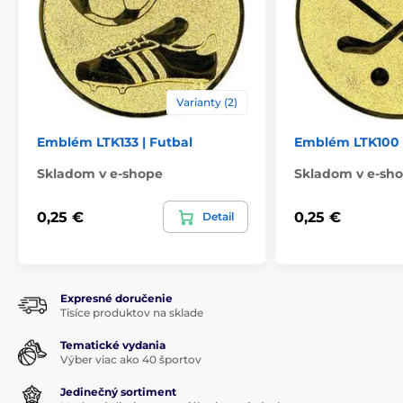
Varianty (2)
Emblém LTK133 | Futbal
Emblém LTK100 
Skladom v e-shope
Skladom v e-sh
0,25 €
0,25 €
Detail
Expresné doručenie
Tisíce produktov na sklade
Tematické vydania
Výber viac ako 40 športov
Jedinečný sortiment