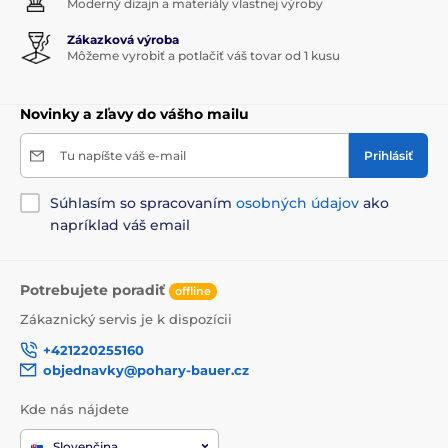
Moderný dizajn a materiály vlastnej výroby
Zákazková výroba
Môžeme vyrobiť a potlačiť váš tovar od 1 kusu
Novinky a zľavy do vášho mailu
Tu napíšte váš e-mail
Prihlásiť
Súhlasím so spracovaním
osobných údajov
ako
napríklad váš email
Potrebujete poradiť
offline
Zákaznický servis je k dispozícii
+421220255160
objednavky@pohary-bauer.cz
Kde nás nájdete
Slovenčina