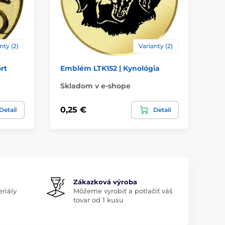
nty (2)
Varianty (2)
rt
Emblém LTK152 | Kynológia
Em
Skladom v e-shope
Sk
0,25 €
0,
Detail
Detail
Zákazková výroba
riály
Môžeme vyrobiť a potlačiť váš
tovar od 1 kusu