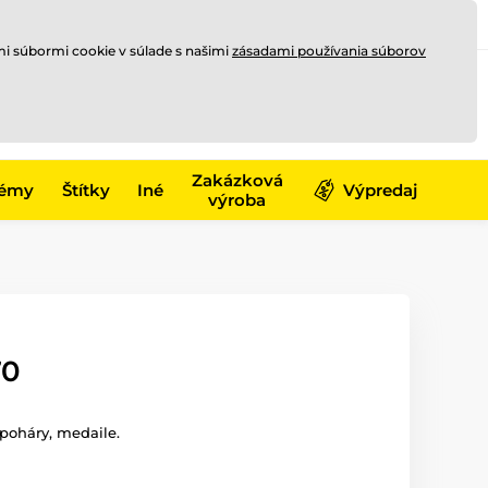
Registrovať sa
Prihlásiť sa
mi súbormi cookie v súlade s našimi
zásadami používania súborov
0
offline
0,00 €
-17)
Zakázková
émy
Štítky
Iné
Výpredaj
výroba
70
poháry, medaile.