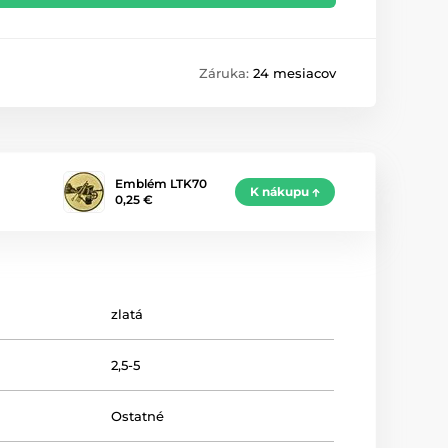
Záruka:
24 mesiacov
Emblém LTK70
K nákupu
0,25 €
zlatá
2,5-5
Ostatné