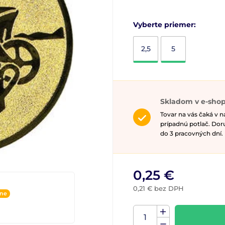
Vyberte priemer:
2,5
5
Skladom v e-sho
Tovar na vás čaká v 
prípadnú potlač. Do
do 3 pracovných dní.
0,25 €
0,21 € bez DPH
ine