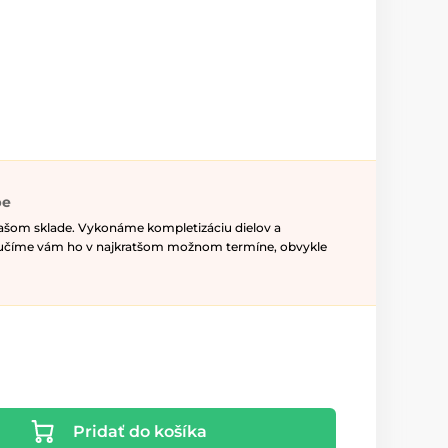
pe
našom sklade. Vykonáme kompletizáciu dielov a
ručíme vám ho v najkratšom možnom termíne, obvykle
Pridať do košíka