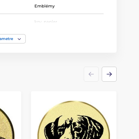
Emblémy
kov
,
papier
rametre