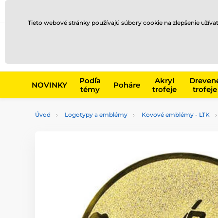
Preprava a platba
Kontakty
Blog
Tieto webové stránky používajú súbory cookie na zlepšenie užíva
Napr. produk
Podľa
Akryl
Dreven
NOVINKY
Poháre
témy
trofeje
trofeje
Úvod
Logotypy a emblémy
Kovové emblémy - LTK