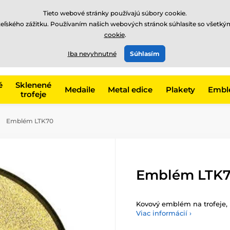
EUR
Tieto webové stránky používajú súbory cookie.
teľského zážitku. Používaním našich webových stránok súhlasíte so všetký
cookie
.
+421220255160
t, kategóriu
Iba nevyhnutné
Súhlasím
Zavolajte nám
(Po-Pi 8
é
Sklenené
Medaile
Metal edice
Plakety
Embl
trofeje
Emblém LTK70
Emblém LTK
Kovový emblém na trofeje, 
Viac informácií ›