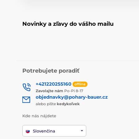
Novinky a zľavy do vášho mailu
Potrebujete poradiť
+421220255160
offline
Zavolajte nám
Po-Pi 8-17
objednavky@pohary-bauer.cz
alebo píšte
kedykoľvek
Kde nás nájdete
Slovenčina