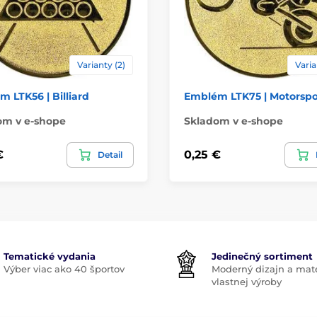
Varianty (2)
Varia
 LTK56 | Billiard
Emblém LTK75 | Motorspo
om v e-shope
Skladom v e-shope
€
0,25 €
Detail
Tematické vydania
Jedinečný sortiment
Výber viac ako 40 športov
Moderný dizajn a mate
vlastnej výroby