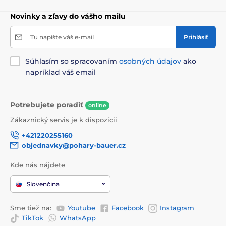
Novinky a zľavy do vášho mailu
Tu napíšte váš e-mail
Prihlásiť
Súhlasím so spracovaním
osobných údajov
ako
napríklad váš email
Potrebujete poradiť
online
Zákaznický servis je k dispozícii
+421220255160
objednavky@pohary-bauer.cz
Kde nás nájdete
Slovenčina
Sme tiež na:
Youtube
Facebook
Instagram
TikTok
WhatsApp