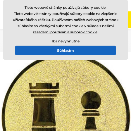
+421220255160
Zavolajte nám
(Po-Pi 8-17)
Tieto webové stránky používajú súbory cookie.
Tieto webové stránky používajú súbory cookie na zlepšenie
0
užívateľského zážitku. Používaním našich webových stránok
Menu
súhlasíte so všetkými súbormi cookie v súlade s našimi
zásadami používania súborov cookie
.
Úvod
Logotypy a emblémy
Kovové emblémy - LTK
Iba nevyhnutné
Súhlasím