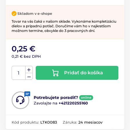
Skladom v e-shope
Tovar na vás čaká v našom sklade. Vykonáme kompletizáciu
dielov a prípadnú potlač. Doručíme vám ho v najkratšom
možnom termíne, obvykle do 3 pracovných dní.
0,25 €
0,21 € bez DPH
Pridať do košíka
Potrebujete poradiť?
online
Zavolajte na
+421220255160
Kód produktu:
LTK0083
Záruka:
24 mesiacov