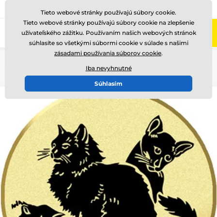
+421220255160
Zavolajte nám
(Po-Pi 8-17)
Tieto webové stránky používajú súbory cookie.
Tieto webové stránky používajú súbory cookie na zlepšenie
0
užívateľského zážitku. Používaním našich webových stránok
Menu
súhlasíte so všetkými súbormi cookie v súlade s našimi
zásadami používania súborov cookie
.
Úvod
Logotypy a emblémy
Kovové emblémy - LTK
Iba nevyhnutné
Súhlasím