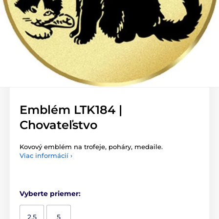
Emblém LTK184 |
Chovateľstvo
Kovový emblém na trofeje, poháry, medaile.
Viac informácií ›
Vyberte priemer:
2,5
5