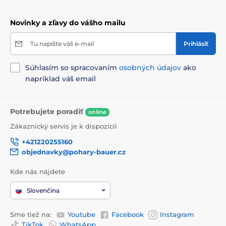
Novinky a zľavy do vášho mailu
Tu napíšte váš e-mail
Prihlásiť
Súhlasím so spracovaním
osobných údajov
ako
napríklad váš email
Potrebujete poradiť
online
Zákaznický servis je k dispozícii
+421220255160
objednavky@pohary-bauer.cz
Kde nás nájdete
Slovenčina
Sme tiež na:
Youtube
Facebook
Instagram
TikTok
WhatsApp