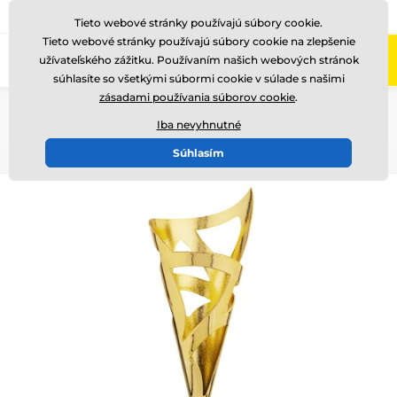
+421220255160
Zavolajte nám
(Po-Pi 8-17)
Tieto webové stránky používajú súbory cookie.
Tieto webové stránky používajú súbory cookie na zlepšenie
0
užívateľského zážitku. Používaním našich webových stránok
Menu
súhlasíte so všetkými súbormi cookie v súlade s našimi
zásadami používania súborov cookie
.
Úvod
Poháre
Poháre "STANDARD"
Poháry 2024 DŘEVĚNÉ PODSTAVCE
Iba nevyhnutné
Súhlasím