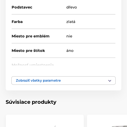
Podstavec
dřevo
Farba
zlatá
Miesto pre emblém
nie
Miesto pre štítok
áno
Možnosť umiestnenia
nie
pokrievky
Zobraziť všetky parametre
Výška cm
44-46,5-48
Motív
Univerzální
Súvisiace produkty
Typ ocenenia
Poháry