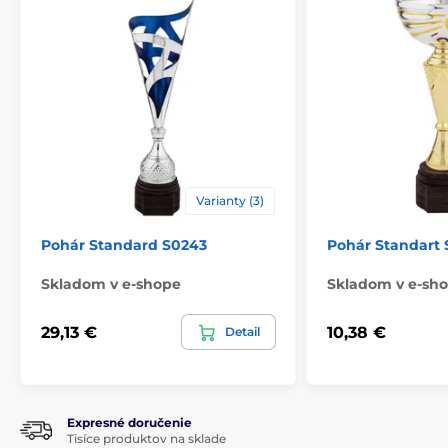
Materiál
drevo
,
plast
Spôsob personalizácie
štítok
Varianty (3)
Pohár Standard S0243
Pohár Standart 
Skladom v e-shope
Skladom v e-sh
29,13 €
10,38 €
Detail
Expresné doručenie
Tisíce produktov na sklade