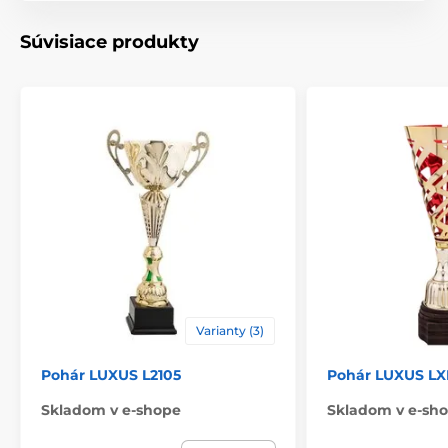
Typ ocenenia
Poháry
Súvisiace produkty
Materiál
kov
,
drevo
,
plast
Spôsob personalizácie
štítok
,
Potlač emblému
Varianty (3)
Pohár LUXUS L2105
Pohár LUXUS LX
Skladom v e-shope
Skladom v e-sh