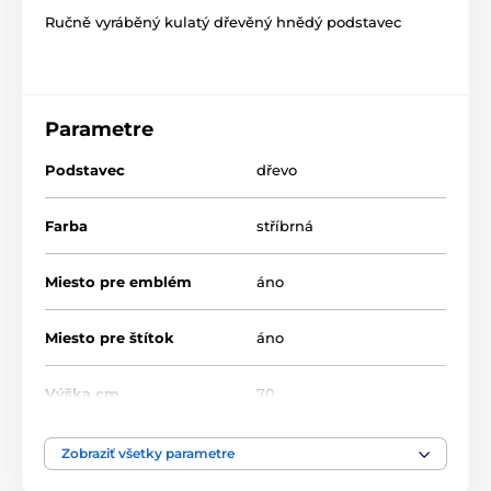
Ručně vyráběný kulatý dřevěný hnědý podstavec
Parametre
Podstavec
dřevo
Farba
stříbrná
Miesto pre emblém
áno
Miesto pre štítok
áno
Výška cm
70
Motív
Univerzální
Zobraziť všetky parametre