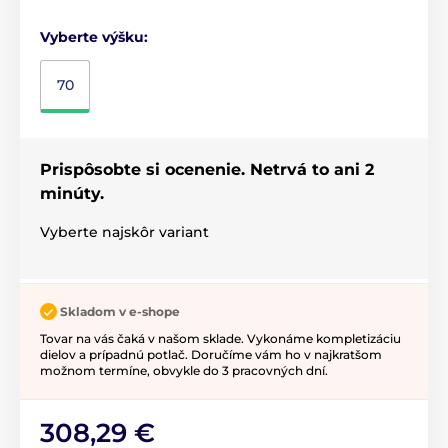
Vyberte výšku:
70
Prispôsobte si ocenenie. Netrvá to ani 2
minúty.
Vyberte najskôr variant
Skladom v e-shope
Tovar na vás čaká v našom sklade. Vykonáme kompletizáciu
dielov a prípadnú potlač. Doručíme vám ho v najkratšom
možnom termíne, obvykle do 3 pracovných dní.
308,29 €