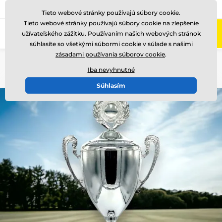
+421220255160
Zavolajte nám
(Po-Pi 8-17)
Tieto webové stránky používajú súbory cookie.
Tieto webové stránky používajú súbory cookie na zlepšenie
0
užívateľského zážitku. Používaním našich webových stránok
Menu
súhlasíte so všetkými súbormi cookie v súlade s našimi
zásadami používania súborov cookie
.
Úvod
Poháre
Poháre "LUXUS"
Iba nevyhnutné
Súhlasím