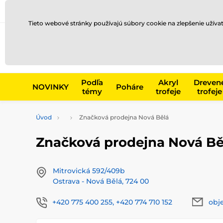
Preprava a platba
Kontakty
Blog
Tieto webové stránky používajú súbory cookie na zlepšenie užíva
Napr. produk
Podľa
Akryl
Dreven
NOVINKY
Poháre
témy
trofeje
trofeje
Úvod
Značková prodejna Nová Bělá
Značková prodejna Nová Bě
Mitrovická 592/409b
Ostrava - Nová Bělá, 724 00
+420 775 400 255, +420 774 710 152
obj