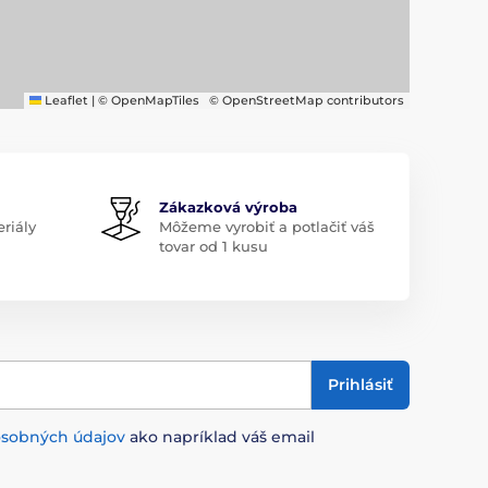
Leaflet
|
© OpenMapTiles
© OpenStreetMap contributors
Zákazková výroba
riály
Môžeme vyrobiť a potlačiť váš
tovar od 1 kusu
Prihlásiť
osobných údajov
ako napríklad váš email