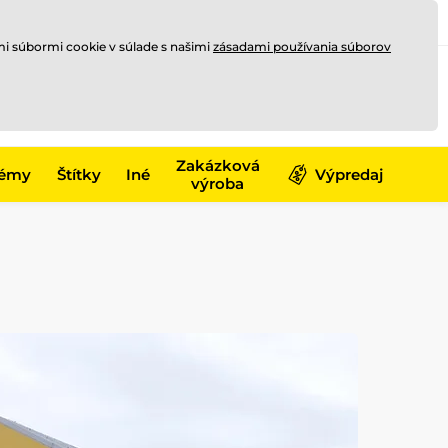
Registrovať sa
Prihlásiť sa
mi súbormi cookie v súlade s našimi
zásadami používania súborov
0
offline
0,00 €
-17)
Zakázková
émy
Štítky
Iné
Výpredaj
výroba