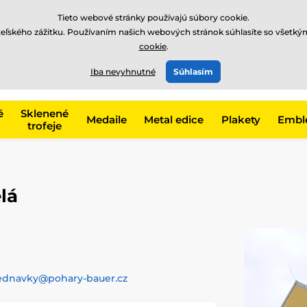
EUR
Tieto webové stránky používajú súbory cookie.
teľského zážitku. Používaním našich webových stránok súhlasíte so všetký
cookie
.
+421220255160
t, kategóriu
Iba nevyhnutné
Súhlasím
Zavolajte nám
(Po-Pi 8
é
Sklenené
Medaile
Metal edice
Plakety
Embl
trofeje
lá
ednavky@pohary-bauer.cz