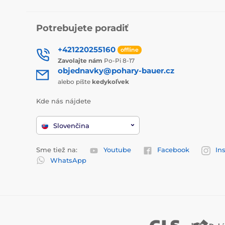
Potrebujete poradiť
+421220255160
offline
Zavolajte nám
Po-Pi 8-17
objednavky@pohary-bauer.cz
alebo píšte
kedykoľvek
Kde nás nájdete
Slovenčina
Sme tiež na:
Youtube
Facebook
In
WhatsApp