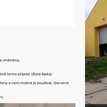
yla změněna.
ně tento příjezd. (žlutá šipka)
řeny a není možné je používat. (červené
u.