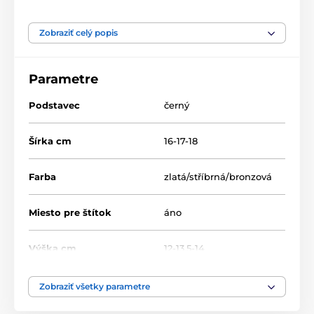
Produkt je zaradený v kategóriách
Zobraziť celý popis
Eisstock
Zimné športy
Akrylátové trofeje
ACRCS
Parametre
Akryl trofeje
Podstavec
černý
Šírka cm
16-17-18
Farba
zlatá/stříbrná/bronzová
Miesto pre štítok
áno
Výška cm
12-13.5-14
Motív
Eisstock
Zobraziť všetky parametre