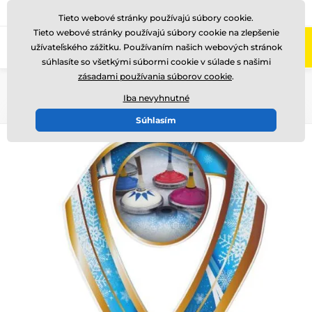
+421220255160
Zavolajte nám
(Po-Pi 8-17)
Tieto webové stránky používajú súbory cookie.
Tieto webové stránky používajú súbory cookie na zlepšenie
0
užívateľského zážitku. Používaním našich webových stránok
Menu
súhlasíte so všetkými súbormi cookie v súlade s našimi
zásadami používania súborov cookie
.
Úvod
Akryl trofeje
Iba nevyhnutné
Súhlasím