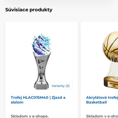
Typ ocenenia
Trofeje
Súvisiace produkty
Materiál
akrylát
Spôsob personalizácie
štítok
Varianty (3)
Trofej HLAC01SM40 | Zjazd a
Akrylátová trofe
slalom
Basketball
Skladom v e-shope.
Skladom v e-sho