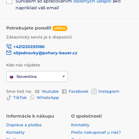
Súhlasím so spracovaním
osobných údajov
ako
napríklad váš email
Potrebujete poradiť
offline
Zákaznický servis je k dispozícii
+421220255160
objednavky@pohary-bauer.cz
Kde nás nájdete
Slovenčina
Sme tiež na:
Youtube
Facebook
Instagram
TikTok
WhatsApp
Informácie k nákupu
O spoločnosti
Doprava a platba
Kontakty
Kontakty
Prečo nakupovať u nás?