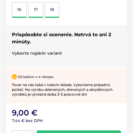
16
17
18
Prispôsobte si ocenenie. Netrvá to ani 2
minúty.
Vyberte najskôr variant
Skladom v e-shope.
Tovar na vás čaká v našom sklade. Vykonáme prípadnú
potlač. Na výrobu sklenených, drevených a akrylátových
výrobků je výrobná doba 3-5 pracovné dni
9,00 €
7,44 € bez DPH