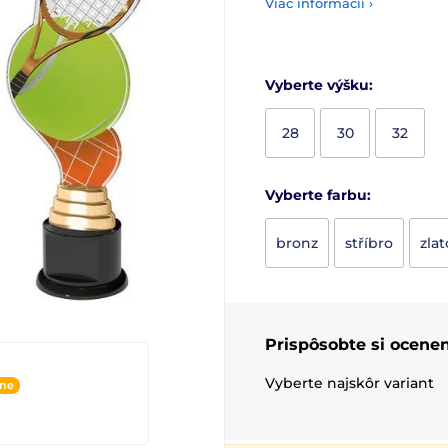
Viac informácií ›
Vyberte výšku:
28
30
32
Vyberte farbu:
bronz
stříbro
zlat
Prispôsobte si ocenen
Vyberte najskôr variant
ine