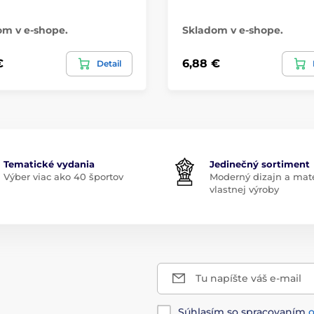
om v e-shope.
Skladom v e-shope.
€
6,88 €
Detail
Tematické vydania
Jedinečný sortiment
Výber viac ako 40 športov
Moderný dizajn a mate
vlastnej výroby
Tu napíšte váš e-mail
Súhlasím so spracovaním