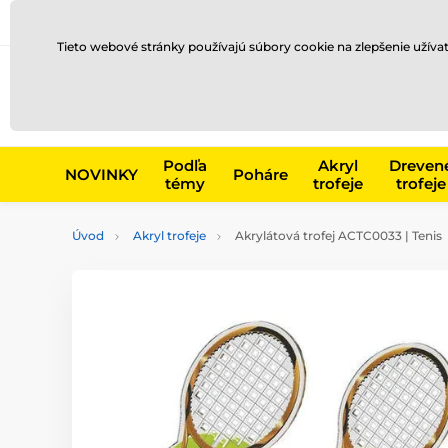
Preprava a platba
Kontakty
Blog
Tieto webové stránky používajú súbory cookie na zlepšenie užíva
Napr. produk
Podľa
Akryl
Dreven
NOVINKY
Poháre
témy
trofeje
trofeje
Úvod
Akryl trofeje
Akrylátová trofej ACTC0033 | Tenis