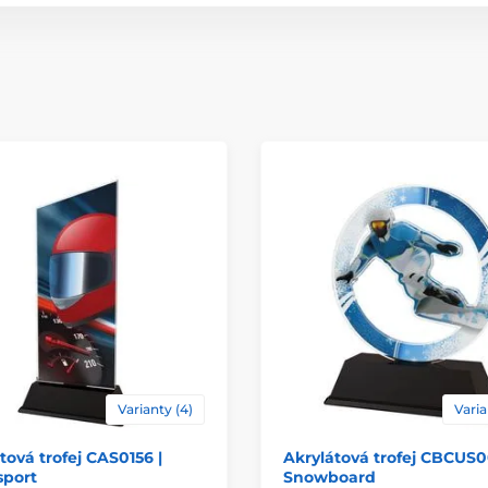
Materiál
Spôsob personaliz
Varianty (4)
Varia
tová trofej CAS0156 |
Akrylátová trofej CBCUS0
sport
Snowboard