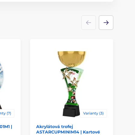
akrylát
ácie
štítok
nty (7)
Varianty (3)
01M1 |
Akrylátová trofej
Ak
ASTARCUPMINIM14 | Kartové
AC