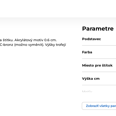
Parametre
Podstavec
a štítku. Akrylátový motiv 0.6 cm.
 C-bronz (možno vyměnit). Výšky trofejí
Farba
Miesto pre štítok
Výška cm
Motív
Typ ocenenia
Zobraziť všetky pa