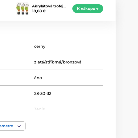
Akrylátová trofej…
K nákupu
18,08 €
černý
zlatá/stříbrná/bronzová
áno
28-30-32
Tenis
Trofeje
rametre