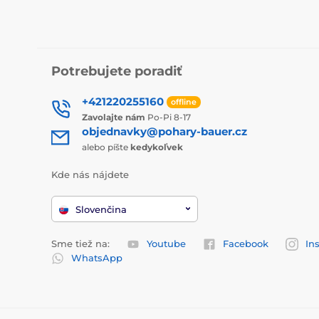
Potrebujete poradiť
+421220255160
offline
Zavolajte nám
Po-Pi 8-17
objednavky@pohary-bauer.cz
alebo píšte
kedykoľvek
Kde nás nájdete
Slovenčina
Sme tiež na:
Youtube
Facebook
In
WhatsApp