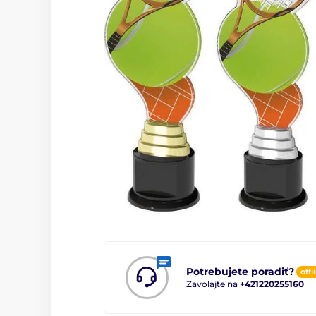
Potrebujete poradiť?
offl
Zavolajte na
+421220255160