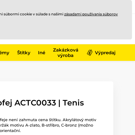
Registrovať sa
Prihlásiť sa
mi súbormi cookie v súlade s našimi
zásadami používania súborov
0
offline
0,00 €
-17)
Zakázková
émy
Štítky
Iné
Výpredaj
výroba
ofej ACTC0033 | Tenis
ofeje není zahrnuta cena štítku. Akrylátový motiv
ržák motivu A-zlato, B-stříbro, C-bronz (možno
orientační.