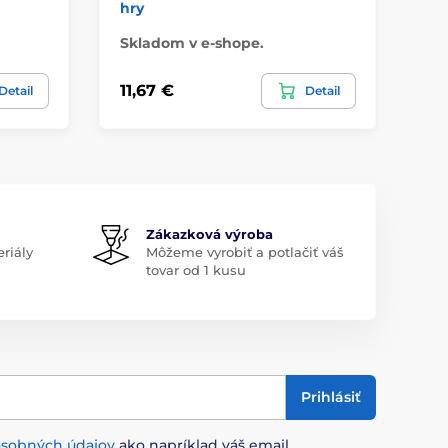
hry
Skladom v e-shope.
Sk
11,67 €
17
Detail
Detail
Zákazková výroba
riály
Môžeme vyrobiť a potlačiť váš
tovar od 1 kusu
Prihlásiť
osobných údajov
ako napríklad váš email