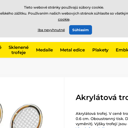
EUR
Tieto webové stránky používajú súbory cookie.
teľského zážitku. Používaním našich webových stránok súhlasíte so všetký
cookie
.
+421220255160
t, kategóriu
Iba nevyhnutné
Súhlasím
Zavolajte nám
(Po-Pi 8
é
Sklenené
Medaile
Metal edice
Plakety
Embl
trofeje
Akrylátová tr
Akrylátová trofej. V ceně tr
0.6 cm. Oboustranný tisk. D
vyměnit). Výšky trofejí jsou 