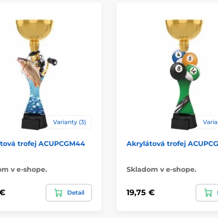
Varianty (3)
Varia
átová trofej ACUPCGM44
Akrylátová trofej ACUP
om v e-shope.
Skladom v e-shope.
 €
19,75 €
Detail