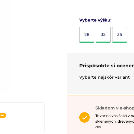
Vyberte výšku:
28
32
35
Prispôsobte si ocenen
Vyberte najskôr variant
Skladom v e-shop
ine
Tovar na vás čaká v 
sklenených, drevenýc
dni