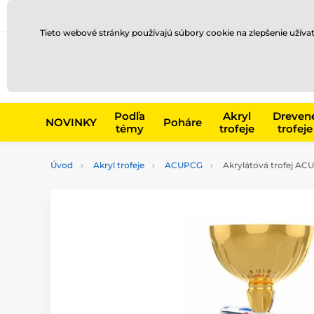
Preprava a platba
Kontakty
Blog
Tieto webové stránky používajú súbory cookie na zlepšenie užíva
Napr. produk
Podľa
Akryl
Dreven
NOVINKY
Poháre
témy
trofeje
trofeje
Úvod
Akryl trofeje
ACUPCG
Akrylátová trofej A