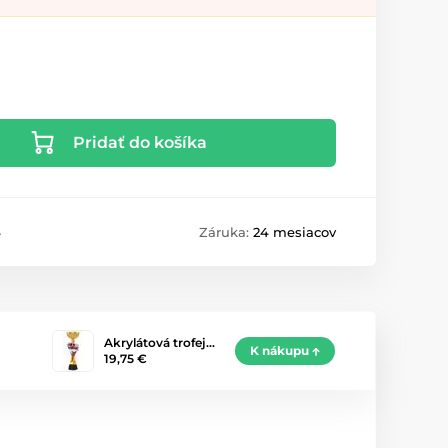
Pridať do košíka
4
Záruka:
24 mesiacov
Akrylátová trofej…
K nákupu
19,75 €