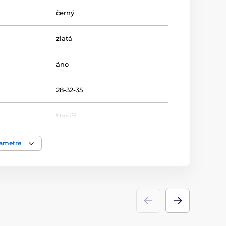
černý
zlatá
áno
28-32-35
Hasiči
Trofeje
rametre
kov
,
akrylát
ácie
štítok