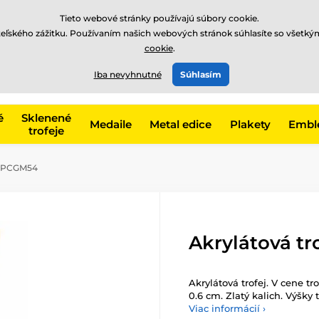
EUR
Tieto webové stránky používajú súbory cookie.
teľského zážitku. Používaním našich webových stránok súhlasíte so všetký
cookie
.
+421220255160
t, kategóriu
Iba nevyhnutné
Súhlasím
Zavolajte nám
(Po-Pi 8
é
Sklenené
Medaile
Metal edice
Plakety
Embl
trofeje
CUPCGM54
Akrylátová t
Akrylátová trofej. V cene tr
0.6 cm. Zlatý kalich. Výšky 
Viac informácií ›