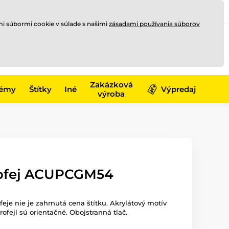
Registrovať sa
Prihlásiť sa
mi súbormi cookie v súlade s našimi
zásadami používania súborov
0
offline
0,00 €
-17)
Zakázková
émy
Štítky
Iné
Výpredaj
výroba
rofej ACUPCGM54
ofeje nie je zahrnutá cena štítku. Akrylátový motív
trofejí sú orientačné. Obojstranná tlač.