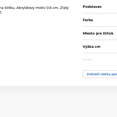
Podstavec
na štítku. Akrylátový motív 0.6 cm. Zlatý
č.
Farba
Miesto pre štítok
Výška cm
Motív
Typ ocenenia
Zobraziť všetky pa
Materiál
Spôsob personaliz