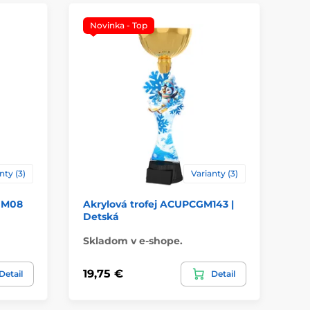
Novinka - Top
nty (3)
Varianty (3)
CGM08
Akrylová trofej ACUPCGM143 |
Ak
Detská
Skladom v e-shope.
Sk
19,75 €
19
Detail
Detail