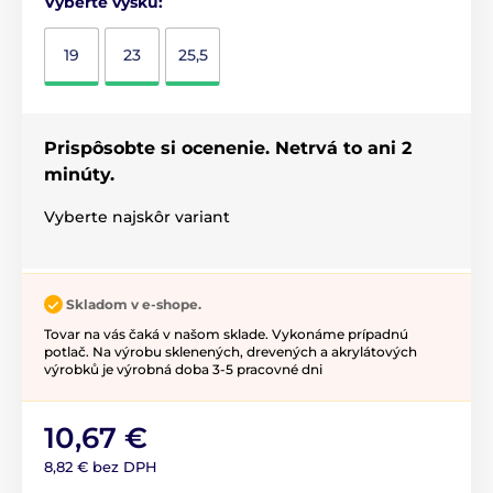
Vyberte výšku:
19
23
25,5
Prispôsobte si ocenenie. Netrvá to ani 2
minúty.
Vyberte najskôr variant
Skladom v e-shope.
Tovar na vás čaká v našom sklade. Vykonáme prípadnú
potlač. Na výrobu sklenených, drevených a akrylátových
výrobků je výrobná doba 3-5 pracovné dni
10,67 €
8,82 € bez DPH