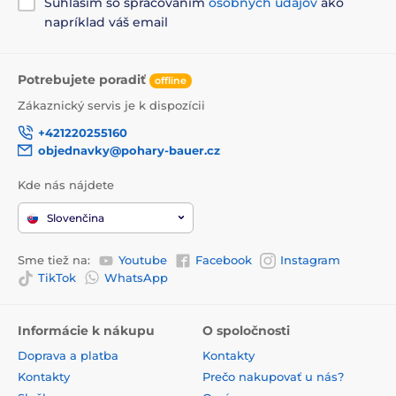
Súhlasím so spracovaním
osobných údajov
ako
napríklad váš email
Potrebujete poradiť
offline
Zákaznický servis je k dispozícii
+421220255160
objednavky@pohary-bauer.cz
Kde nás nájdete
Slovenčina
Sme tiež na:
Youtube
Facebook
Instagram
TikTok
WhatsApp
Informácie k nákupu
O spoločnosti
Doprava a platba
Kontakty
Kontakty
Prečo nakupovať u nás?