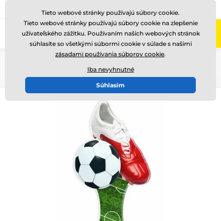
+421220255160
Zavolajte nám
(Po-Pi 8-17)
Tieto webové stránky používajú súbory cookie.
Tieto webové stránky používajú súbory cookie na zlepšenie
0
užívateľského zážitku. Používaním našich webových stránok
Menu
súhlasíte so všetkými súbormi cookie v súlade s našimi
zásadami používania súborov cookie
.
Úvod
Akryl trofeje
ACUTC
Iba nevyhnutné
Súhlasím