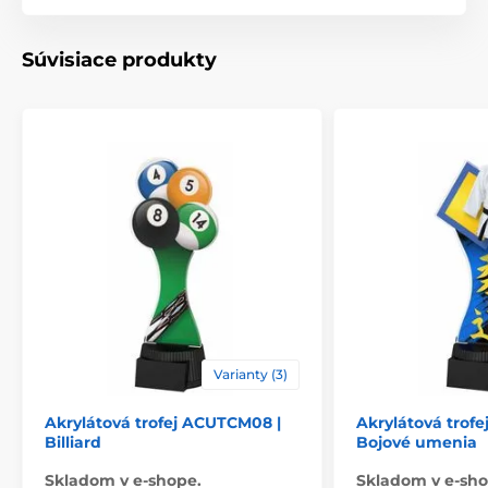
Materiál
akrylát
Súvisiace produkty
Spôsob personalizácie
štítok
Varianty (3)
Akrylátová trofej ACUTCM08 |
Akrylátová trof
Billiard
Bojové umenia
Skladom v e-shope.
Skladom v e-sho