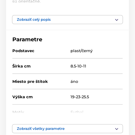
sú orientačné.
Produkt je zaradený v kategóriách
Zobraziť celý popis
Acrylic line
Akryl trofeje
ACUTC
Parametre
Podstavec
plast/černý
Šírka cm
8.5-10-11
Miesto pre štítok
áno
Výška cm
19-23-25.5
Motív
Futbal
Typ ocenenia
Trofeje
Zobraziť všetky parametre