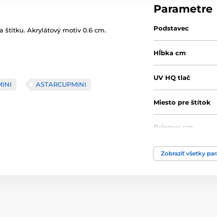
Parametre
Podstavec
a štítku. Akrylátový motiv 0.6 cm.
Hĺbka cm
UV HQ tlač
INI
ASTARCUPMINI
Miesto pre štítok
Priemer cm
Výška cm
Zobraziť všetky pa
Motív
Typ ocenenia