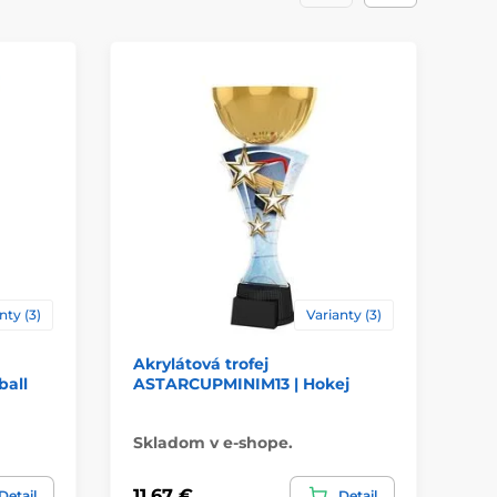
akrylát
ácie
štítok
nty (3)
Varianty (3)
Akrylátová trofej
Ak
ball
ASTARCUPMINIM13 | Hokej
AS
hr
Skladom v e-shope.
Sk
11,67 €
11
Detail
Detail