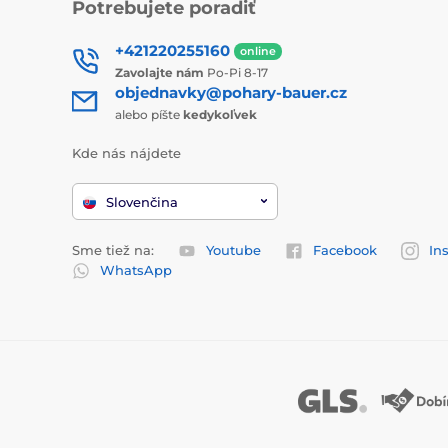
Potrebujete poradiť
+421220255160
online
Zavolajte nám
Po-Pi 8-17
objednavky@pohary-bauer.cz
alebo píšte
kedykoľvek
Kde nás nájdete
Slovenčina
Sme tiež na:
Youtube
Facebook
In
WhatsApp