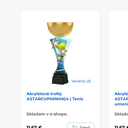
Varianty (3)
Akrylátová trofej
Akrylá
ASTARCUPMINIM04 | Tenis
ASTAR
umeni
Skladom v e-shope.
Sklad
11,67 €
11,67 
Detail