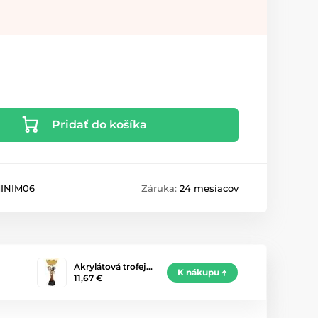
Pridať do košíka
INIM06
Záruka:
24 mesiacov
Akrylátová trofej…
K nákupu
11,67 €