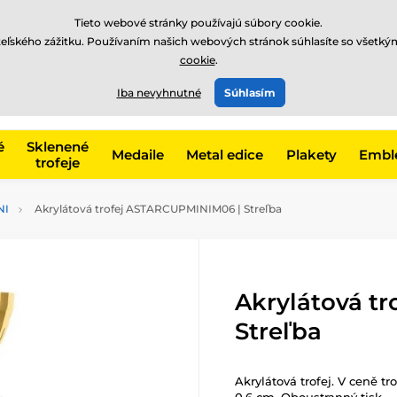
EUR
Tieto webové stránky používajú súbory cookie.
teľského zážitku. Používaním našich webových stránok súhlasíte so všetký
cookie
.
+421220255160
t, kategóriu
Iba nevyhnutné
Súhlasím
Zavolajte nám
(Po-Pi 8
é
Sklenené
Medaile
Metal edice
Plakety
Embl
trofeje
NI
Akrylátová trofej ASTARCUPMINIM06 | Streľba
Akrylátová t
Streľba
Akrylátová trofej. V ceně tr