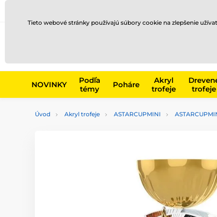
Preprava a platba
Kontakty
Blog
Tieto webové stránky používajú súbory cookie na zlepšenie užíva
Napr. produk
Podľa
Akryl
Dreven
NOVINKY
Poháre
témy
trofeje
trofeje
Úvod
Akryl trofeje
ASTARCUPMINI
ASTARCUPMI