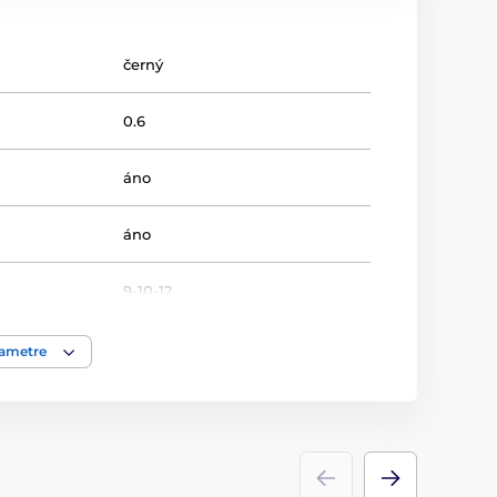
černý
0.6
áno
áno
9-10-12
21.5-25.27
rametre
Streľba
Trofeje