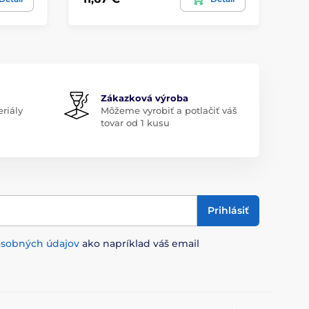
Zákazková výroba
riály
Môžeme vyrobiť a potlačiť váš
tovar od 1 kusu
Prihlásiť
osobných údajov
ako napríklad váš email