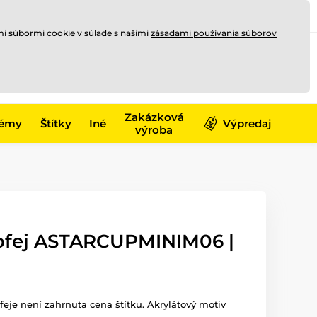
Registrovať sa
Prihlásiť sa
mi súbormi cookie v súlade s našimi
zásadami používania súborov
0
online
0,00 €
-17)
Zakázková
émy
Štítky
Iné
Výpredaj
výroba
rofej ASTARCUPMINIM06 |
ofeje není zahrnuta cena štítku. Akrylátový motiv