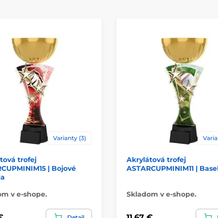
Materiál
Spôsob personaliz
Varianty (3)
Varia
tová trofej
Akrylátová trofej
CUPMINIM15 | Bojové
ASTARCUPMINIM11 | Base
a
om v e-shope.
Skladom v e-shope.
€
11,67 €
Detail