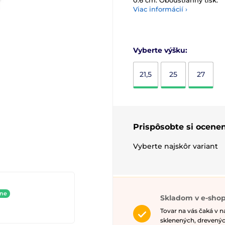
0.6 cm. Oboustranný tisk.
Viac informácií ›
Vyberte výšku:
21,5
25
27
Prispôsobte si ocenen
Vyberte najskôr variant
ine
Skladom v e-shop
Tovar na vás čaká v 
sklenených, drevenýc