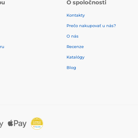
pu
O spoločnosti
Kontakty
Prečo nakupovať u nás?
O nás
aru
Recenze
Katalógy
Blog