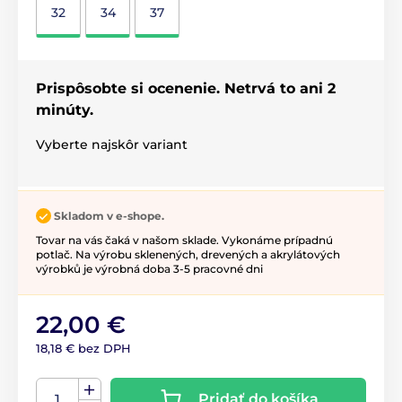
32
34
37
Prispôsobte si ocenenie. Netrvá to ani 2
minúty.
Vyberte najskôr variant
Skladom v e-shope.
Tovar na vás čaká v našom sklade. Vykonáme prípadnú
potlač. Na výrobu sklenených, drevených a akrylátových
výrobků je výrobná doba 3-5 pracovné dni
22,00 €
18,18 € bez DPH
Pridať do košíka