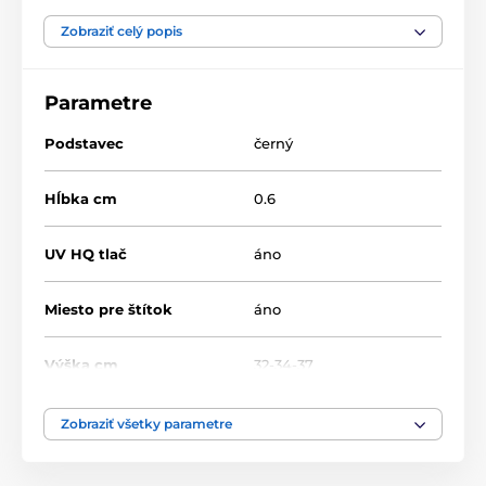
Futbal
Akryl trofeje
ASTARCUP
Zobraziť celý popis
ASTARNCUP
Parametre
Podstavec
černý
Hĺbka cm
0.6
UV HQ tlač
áno
Miesto pre štítok
áno
Výška cm
32-34-37
Motív
Futbal
Zobraziť všetky parametre
Typ ocenenia
Trofeje