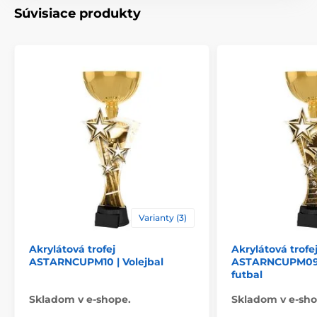
Súvisiace produkty
Materiál
akrylát
Spôsob personalizácie
štítok
Varianty (3)
Akrylátová trofej
Akrylátová trofe
ASTARNCUPM10 | Volejbal
ASTARNCUPM09 
futbal
Skladom v e-shope.
Skladom v e-sho