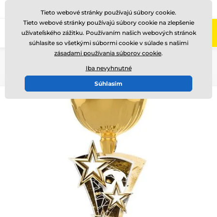
+421220255160
Zavolajte nám
(Po-Pi 8-17)
Tieto webové stránky používajú súbory cookie.
Tieto webové stránky používajú súbory cookie na zlepšenie
0
užívateľského zážitku. Používaním našich webových stránok
Menu
súhlasíte so všetkými súbormi cookie v súlade s našimi
zásadami používania súborov cookie
.
Úvod
Akryl trofeje
ASTARCUP
ASTARNCUP
Iba nevyhnutné
Súhlasím