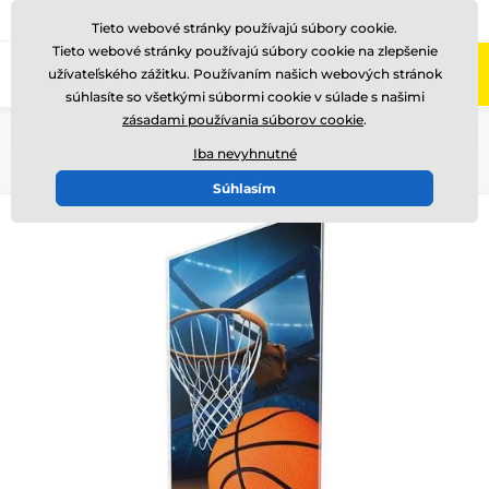
+421220255160
Zavolajte nám
(Po-Pi 8-17)
Tieto webové stránky používajú súbory cookie.
Tieto webové stránky používajú súbory cookie na zlepšenie
0
užívateľského zážitku. Používaním našich webových stránok
Menu
súhlasíte so všetkými súbormi cookie v súlade s našimi
zásadami používania súborov cookie
.
Úvod
Akryl trofeje
CAS0100
Iba nevyhnutné
Súhlasím