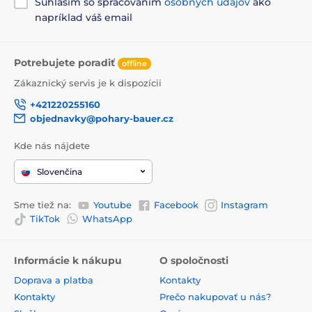
Súhlasím so spracovaním
osobných údajov
ako
napríklad váš email
Potrebujete poradiť
offline
Zákaznický servis je k dispozícii
+421220255160
objednavky@pohary-bauer.cz
Kde nás nájdete
Slovenčina
Sme tiež na:
Youtube
Facebook
Instagram
TikTok
WhatsApp
Informácie k nákupu
O spoločnosti
Doprava a platba
Kontakty
Kontakty
Prečo nakupovať u nás?