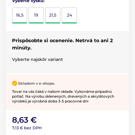
Vyberte výšku:
16,5
19
21,5
24
Prispôsobte si ocenenie. Netrvá to ani 2
minúty.
Vyberte najskôr variant
Skladom v e-shope.
Tovar na vás čaká v našom sklade. Vykonáme prípadnú
potlač. Na výrobu sklenených, drevených a akrylátových
výrobků je výrobná doba 3-5 pracovné dni
8,63 €
7,13 € bez DPH