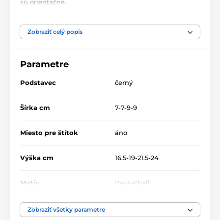
sú orientačné.
Produkt je zaradený v kategóriách
Zobraziť celý popis
Basketball
Akryl trofeje
CAS0100
Parametre
Podstavec
černý
Šírka cm
7-7-9-9
Miesto pre štítok
áno
Výška cm
16.5-19-21.5-24
Motív
Basketball
Typ ocenenia
Trofeje
Zobraziť všetky parametre