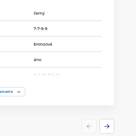
černý
7-7-9-9
bronzová
áno
16.5-19-21.5-24
Šipky
rametre
Trofeje
akrylát