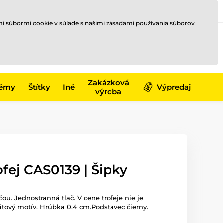
Registrovať sa
Prihlásiť sa
mi súbormi cookie v súlade s našimi
zásadami používania súborov
0
offline
0,00 €
-17)
Zakázková
émy
Štítky
Iné
Výpredaj
výroba
ofej CAS0139 | Šipky
čou. Jednostranná tlač. V cene trofeje nie je
átový motív. Hrúbka 0.4 cm.Podstavec čierny.