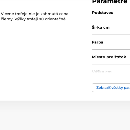
Parametre
Podstavec
 V cene trofeje nie je zahrnutá cena
ierny. Výšky trofejí sú orientačné.
Šírka cm
Farba
Miesto pre štítok
Výška cm
Motív
Zobraziť všetky pa
Typ ocenenia
Materiál