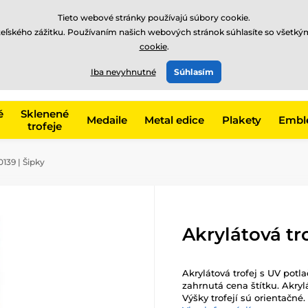
EUR
Tieto webové stránky používajú súbory cookie.
teľského zážitku. Používaním našich webových stránok súhlasíte so všetký
cookie
.
+421220255160
t, kategóriu
Iba nevyhnutné
Súhlasím
Zavolajte nám
(Po-Pi 8
é
Sklenené
Medaile
Metal edice
Plakety
Embl
trofeje
139 | Šipky
Akrylátová tr
Akrylátová trofej s UV potla
zahrnutá cena štítku. Akryl
Výšky trofejí sú orientačné.