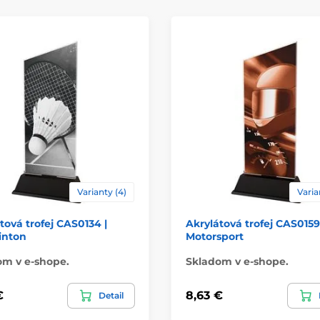
Spôsob personaliz
Varianty (4)
Varia
tová trofej CAS0134 |
Akrylátová trofej CAS0159
nton
Motorsport
om v e-shope.
Skladom v e-shope.
€
8,63 €
Detail