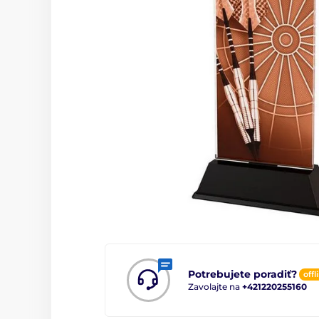
Potrebujete poradiť?
offl
Zavolajte na
+421220255160