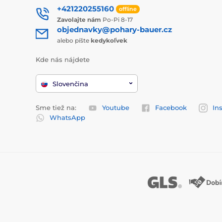
+421220255160
offline
Zavolajte nám
Po-Pi 8-17
objednavky@pohary-bauer.cz
alebo píšte
kedykoľvek
Kde nás nájdete
Slovenčina
Sme tiež na:
Youtube
Facebook
In
WhatsApp