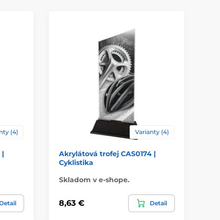
ácie
štítok
nty (4)
Varianty (4)
 |
Akrylátová trofej CAS0174 |
Ak
Cyklistika
Ba
Skladom v e-shope.
Sk
8,63 €
8,
Detail
Detail