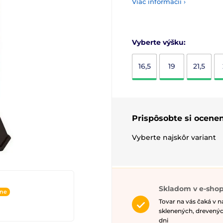
Viac informácií ›
Vyberte výšku:
16,5
19
21,5
Prispôsobte si ocenen
Vyberte najskôr variant
Skladom v e-shop
ine
Tovar na vás čaká v 
sklenených, drevenýc
dni