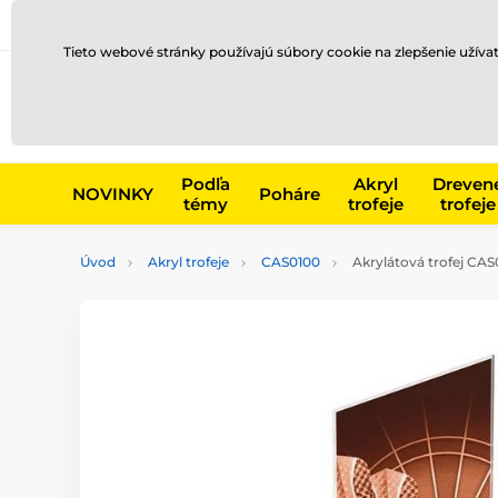
Preprava a platba
Kontakty
Blog
Tieto webové stránky používajú súbory cookie na zlepšenie užíva
Napr. produk
Podľa
Akryl
Dreven
NOVINKY
Poháre
témy
trofeje
trofeje
Úvod
Akryl trofeje
CAS0100
Akrylátová trofej CAS0