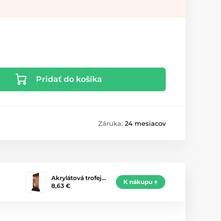
Pridať do košíka
Záruka:
24 mesiacov
Akrylátová trofej…
K nákupu
8,63 €