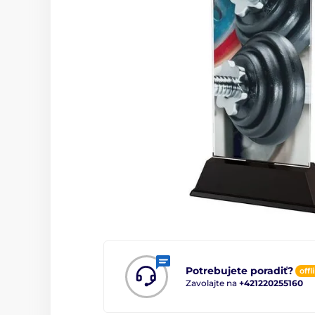
Potrebujete poradiť?
offl
Zavolajte na
+421220255160