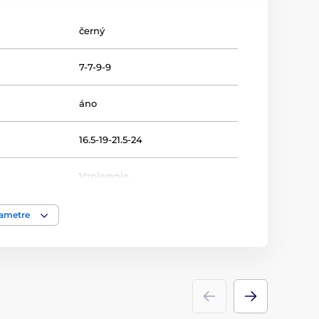
černý
7-7-9-9
áno
16.5-19-21.5-24
Vzpieranie
Trofeje
rametre
akrylát
ácie
štítok