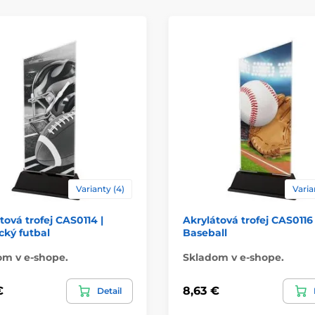
Varianty (4)
Varia
tová trofej CAS0114 |
Akrylátová trofej CAS0116 
ký futbal
Baseball
om v e-shope.
Skladom v e-shope.
€
8,63 €
Detail