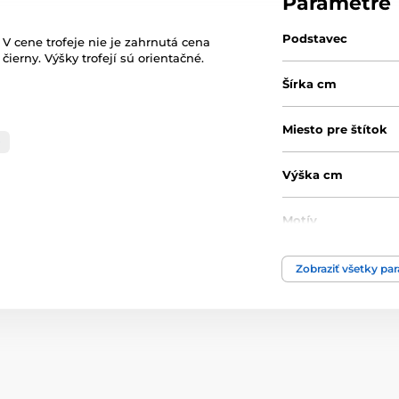
Parametre
Podstavec
 V cene trofeje nie je zahrnutá cena
ierny. Výšky trofejí sú orientačné.
Šírka cm
Miesto pre štítok
0
Výška cm
Motív
Typ ocenenia
Zobraziť všetky pa
Materiál
Spôsob personaliz