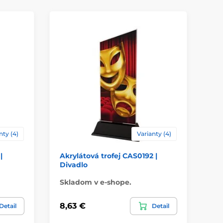
nty (4)
Varianty (4)
|
Akrylátová trofej CAS0192 |
Ak
Divadlo
Bo
Skladom v e-shope.
Sk
8,63 €
8,
Detail
Detail