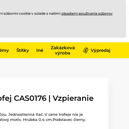
Registrovať sa
Prihlásiť sa
mi súbormi cookie v súlade s našimi
zásadami používania súborov
0
offline
0,00 €
-17)
Zakázková
émy
Štítky
Iné
Výpredaj
výroba
ofej CAS0176 | Vzpieranie
čou. Jednostranná tlač. V cene trofeje nie je
átový motív. Hrúbka 0.4 cm.Podstavec čierny.