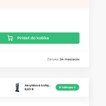
Pridať do košíka
Záruka:
24 mesiacov
Akrylátová trofej…
K nákupu
8,63 €