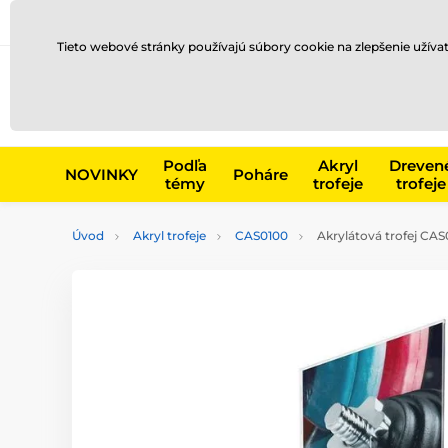
Preprava a platba
Kontakty
Blog
Tieto webové stránky používajú súbory cookie na zlepšenie užíva
Napr. produk
Podľa
Akryl
Dreven
NOVINKY
Poháre
témy
trofeje
trofeje
Úvod
Akryl trofeje
CAS0100
Akrylátová trofej CAS0