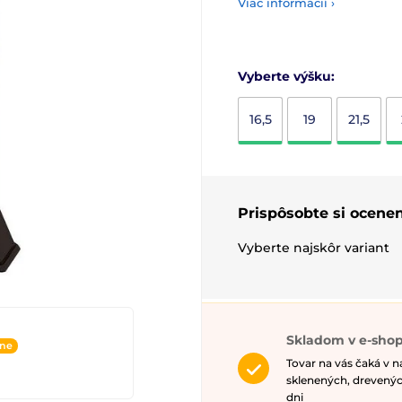
Viac informácií ›
Vyberte výšku:
16,5
19
21,5
Prispôsobte si ocenen
Vyberte najskôr variant
Skladom v e-shop
ine
Tovar na vás čaká v 
sklenených, drevenýc
dni