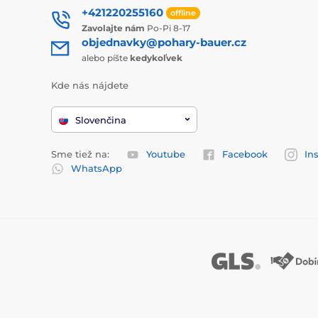
+421220255160
offline
Zavolajte nám
Po-Pi 8-17
objednavky@pohary-bauer.cz
alebo píšte
kedykoľvek
Kde nás nájdete
Slovenčina
Sme tiež na:
Youtube
Facebook
In
WhatsApp