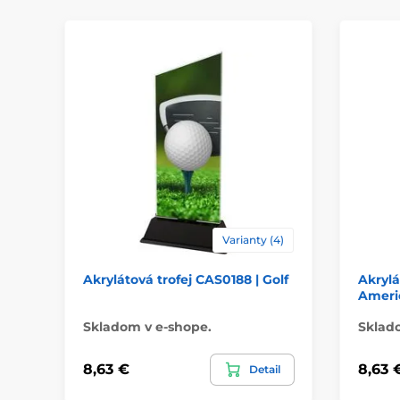
Varianty (4)
Akrylátová trofej CAS0188 | Golf
Akrylá
Americ
Skladom v e-shope.
Sklad
8,63 €
8,63 
Detail