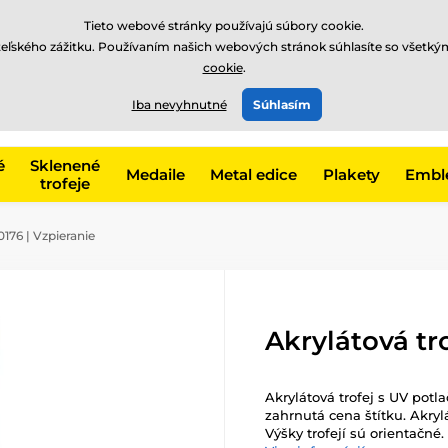
EUR
Tieto webové stránky používajú súbory cookie.
teľského zážitku. Používaním našich webových stránok súhlasíte so všetký
cookie
.
+421220255160
t, kategóriu
Iba nevyhnutné
Súhlasím
Zavolajte nám
(Po-Pi 8
é
Sklenené
Medaile
Metal edice
Plakety
Embl
trofeje
176 | Vzpieranie
Akrylátová tr
Akrylátová trofej s UV potla
zahrnutá cena štítku. Akryl
Výšky trofejí sú orientačné.