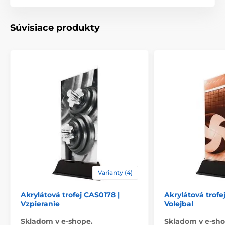
Typ ocenenia
Trofeje
Súvisiace produkty
Materiál
akrylát
Spôsob personalizácie
štítok
Varianty (4)
Akrylátová trofej CAS0178 |
Akrylátová trofej
Vzpieranie
Volejbal
Skladom v e-shope.
Skladom v e-sho