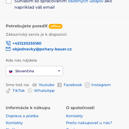
Súhlasím so spracovaním
osobných údajov
ako
napríklad váš email
Potrebujete poradiť
offline
Zákaznický servis je k dispozícii
+421220255160
objednavky@pohary-bauer.cz
Kde nás nájdete
Slovenčina
Sme tiež na:
Youtube
Facebook
Instagram
TikTok
WhatsApp
Informácie k nákupu
O spoločnosti
Doprava a platba
Kontakty
Kontakty
Prečo nakupovať u nás?