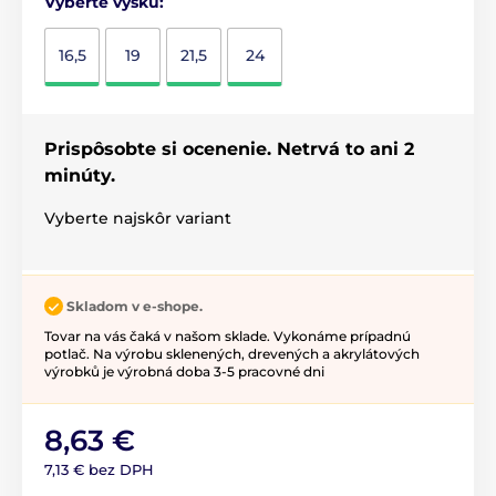
Vyberte výšku:
16,5
19
21,5
24
Prispôsobte si ocenenie. Netrvá to ani 2
minúty.
Vyberte najskôr variant
Skladom v e-shope.
Tovar na vás čaká v našom sklade. Vykonáme prípadnú
potlač. Na výrobu sklenených, drevených a akrylátových
výrobků je výrobná doba 3-5 pracovné dni
8,63 €
7,13 € bez DPH