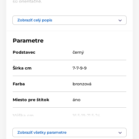
sú orientačné.
Produkt je zaradený v kategóriách
Zobraziť celý popis
Vzpieranie
Akryl trofeje
CAS0100
Parametre
Podstavec
černý
Šírka cm
7-7-9-9
Farba
bronzová
Miesto pre štítok
áno
Výška cm
16.5-19-21.5-24
Motív
Vzpieranie
Zobraziť všetky parametre