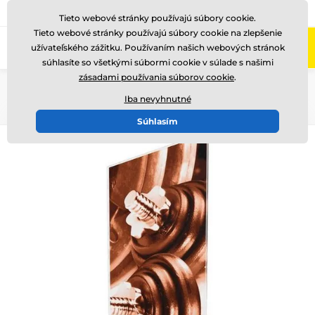
+421220255160
Zavolajte nám
(Po-Pi 8-17)
Tieto webové stránky používajú súbory cookie.
Tieto webové stránky používajú súbory cookie na zlepšenie
0
užívateľského zážitku. Používaním našich webových stránok
Menu
súhlasíte so všetkými súbormi cookie v súlade s našimi
zásadami používania súborov cookie
.
Úvod
Akryl trofeje
CAS0100
Iba nevyhnutné
Súhlasím