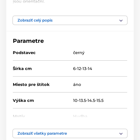
jsou orientační.
Produkt je zaradený v kategóriách
Zobraziť celý popis
Hudba
Akryl trofeje
FA210
Parametre
Podstavec
černý
Šírka cm
6-12-13-14
Miesto pre štítok
áno
Výška cm
10-13.5-14.5-15.5
Motív
Hudba
Typ ocenenia
Trofeje
Zobraziť všetky parametre