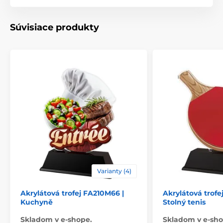
Materiál
akrylát
Súvisiace produkty
Spôsob personalizácie
štítok
Varianty (4)
Akrylátová trofej FA210M66 |
Akrylátová trofe
Kuchyně
Stolný tenis
Skladom v e-shope.
Skladom v e-sho