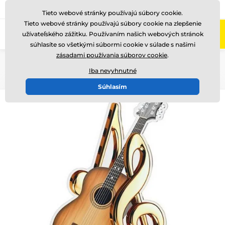
+421220255160
Zavolajte nám
(Po-Pi 8-17)
Tieto webové stránky používajú súbory cookie.
Tieto webové stránky používajú súbory cookie na zlepšenie
0
užívateľského zážitku. Používaním našich webových stránok
Menu
súhlasíte so všetkými súbormi cookie v súlade s našimi
zásadami používania súborov cookie
.
Úvod
Akryl trofeje
FA210
Iba nevyhnutné
Súhlasím