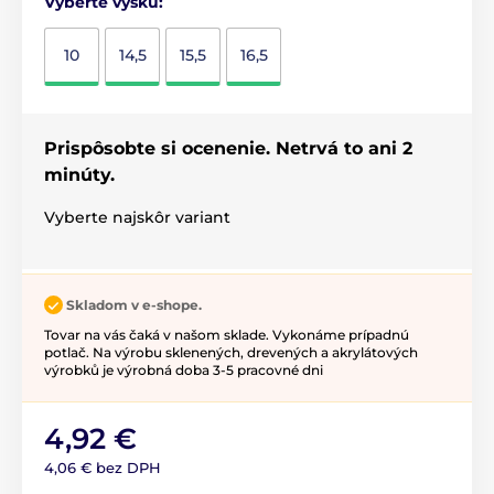
Vyberte výšku:
10
14,5
15,5
16,5
Prispôsobte si ocenenie. Netrvá to ani 2
minúty.
Vyberte najskôr variant
Skladom v e-shope.
Tovar na vás čaká v našom sklade. Vykonáme prípadnú
potlač. Na výrobu sklenených, drevených a akrylátových
výrobků je výrobná doba 3-5 pracovné dni
4,92 €
4,06 € bez DPH