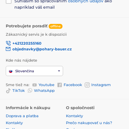
Súhlasím so spracovaním
osobných údajov
ako
napríklad váš email
Potrebujete poradiť
offline
Zákaznický servis je k dispozícii
+421220255160
objednavky@pohary-bauer.cz
Kde nás nájdete
Slovenčina
Sme tiež na:
Youtube
Facebook
Instagram
TikTok
WhatsApp
Informácie k nákupu
O spoločnosti
Doprava a platba
Kontakty
Kontakty
Prečo nakupovať u nás?