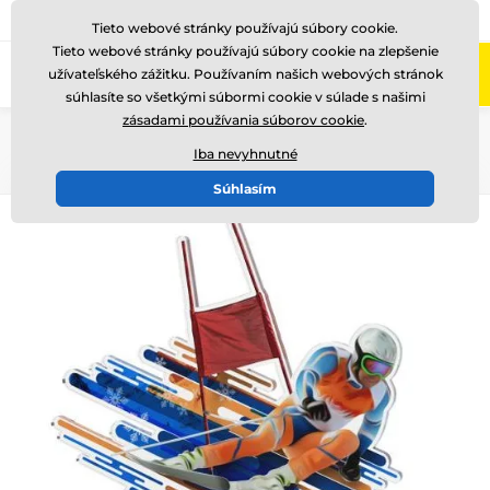
+421220255160
Zavolajte nám
(Po-Pi 8-17)
Tieto webové stránky používajú súbory cookie.
Tieto webové stránky používajú súbory cookie na zlepšenie
0
užívateľského zážitku. Používaním našich webových stránok
Menu
súhlasíte so všetkými súbormi cookie v súlade s našimi
zásadami používania súborov cookie
.
Úvod
Akryl trofeje
Iba nevyhnutné
Súhlasím