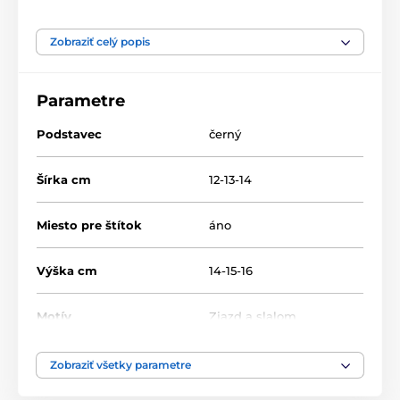
Produkt je zaradený v kategóriách
Zobraziť celý popis
Zjazd, slalom
Zimné športy
Akrylátové trofeje
FAZ
Parametre
Akryl trofeje
Podstavec
černý
Šírka cm
12-13-14
Miesto pre štítok
áno
Výška cm
14-15-16
Motív
Zjazd a slalom
Typ ocenenia
Trofeje
Zobraziť všetky parametre