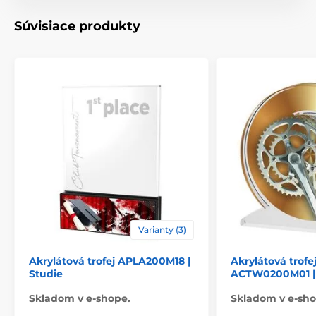
Materiál
akrylát
Súvisiace produkty
Spôsob personalizácie
štítok
Varianty (3)
Akrylátová trofej APLA200M18 |
Akrylátová trofe
Studie
ACTW0200M01 | 
Skladom v e-shope.
Skladom v e-sho