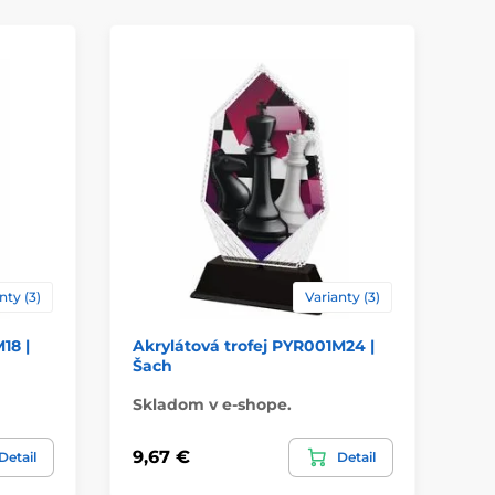
akrylát
ácie
štítok
nty (3)
Varianty (3)
18 |
Akrylátová trofej PYR001M24 |
Ak
Šach
Go
Skladom v e-shope.
Sk
9,67 €
9,
Detail
Detail