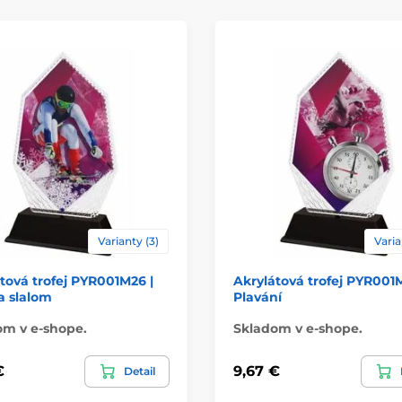
Materiál
Spôsob personaliz
Varianty (3)
Varia
tová trofej PYR001M26 |
Akrylátová trofej PYR001M
a slalom
Plavání
om v e-shope.
Skladom v e-shope.
€
9,67 €
Detail