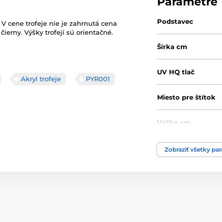
Parametre
Podstavec
 V cene trofeje nie je zahrnutá cena
ierny. Výšky trofejí sú orientačné.
Šírka cm
UV HQ tlač
Akryl trofeje
PYR001
Miesto pre štítok
Výška cm
Motív
Zobraziť všetky pa
Produktový rad
Typ ocenenia