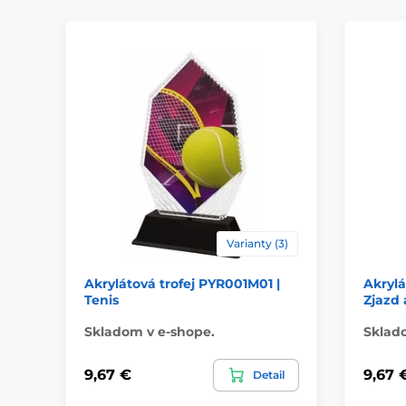
Varianty (3)
Akrylátová trofej PYR001M01 |
Akrylá
Tenis
Zjazd 
Skladom v e-shope.
Sklad
9,67 €
9,67 
Detail