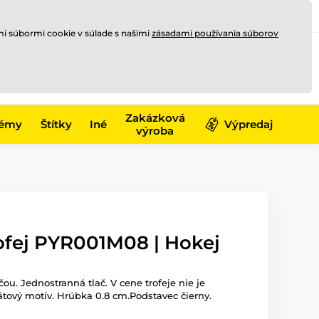
Registrovať sa
Prihlásiť sa
mi súbormi cookie v súlade s našimi
zásadami používania súborov
0
online
0,00 €
-17)
Zakázková
émy
Štítky
Iné
Výpredaj
výroba
ofej PYR001M08 | Hokej
čou. Jednostranná tlač. V cene trofeje nie je
átový motív. Hrúbka 0.8 cm.Podstavec čierny.