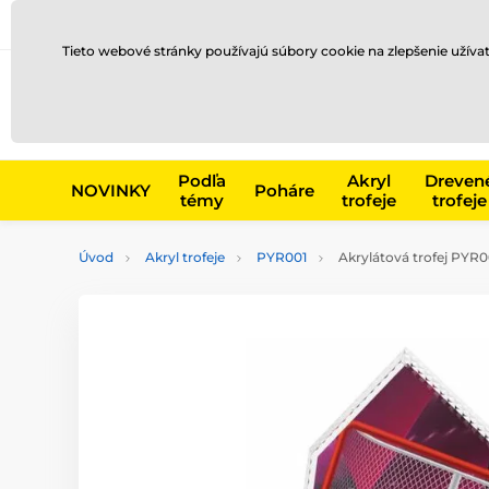
Preprava a platba
Kontakty
Blog
Tieto webové stránky používajú súbory cookie na zlepšenie užíva
Napr. produk
Podľa
Akryl
Dreven
NOVINKY
Poháre
témy
trofeje
trofeje
Úvod
Akryl trofeje
PYR001
Akrylátová trofej PYR0