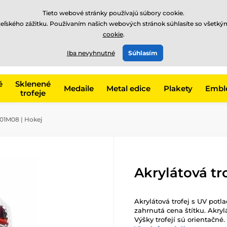
EUR
Tieto webové stránky používajú súbory cookie.
teľského zážitku. Používaním našich webových stránok súhlasíte so všetký
cookie
.
+421220255160
t, kategóriu
Iba nevyhnutné
Súhlasím
Zavolajte nám
(Po-Pi 8
é
Sklenené
Medaile
Metal edice
Plakety
Embl
trofeje
01M08 | Hokej
Akrylátová tr
Akrylátová trofej s UV potla
zahrnutá cena štítku. Akryl
Výšky trofejí sú orientačné.