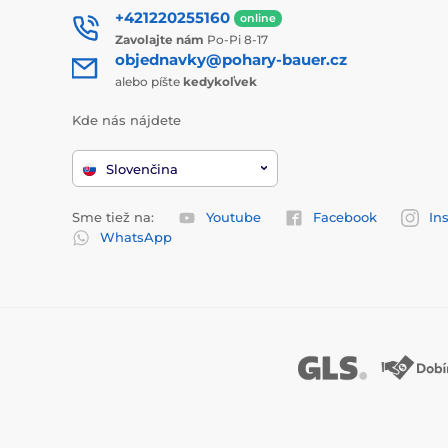
+421220255160
online
Zavolajte nám
Po-Pi 8-17
objednavky@pohary-bauer.cz
alebo píšte
kedykoľvek
Kde nás nájdete
Slovenčina
Sme tiež na:
Youtube
Facebook
In
WhatsApp