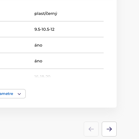
plast/černý
9.5-10.5-12
áno
áno
16-18-20
Hokej
rametre
Acrylic line
Trofeje