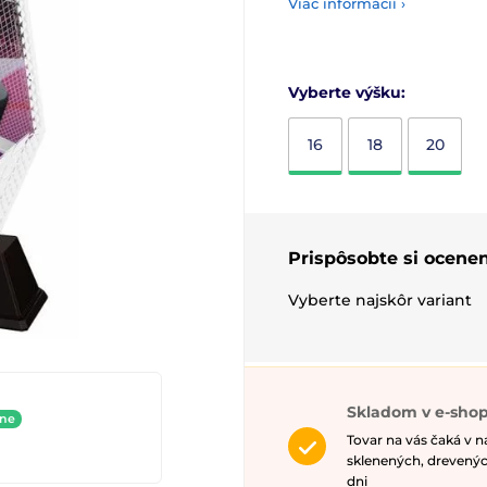
Viac informácií ›
Vyberte výšku:
16
18
20
Prispôsobte si ocenen
Vyberte najskôr variant
Skladom v e-shop
ine
Tovar na vás čaká v 
sklenených, drevenýc
dni