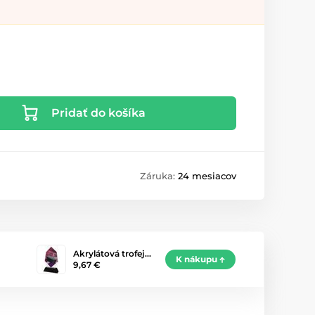
Pridať do košíka
Záruka:
24 mesiacov
Akrylátová trofej…
K nákupu
9,67 €