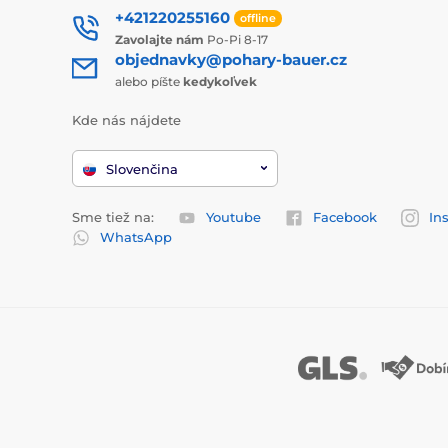
+421220255160
offline
Zavolajte nám
Po-Pi 8-17
objednavky@pohary-bauer.cz
alebo píšte
kedykoľvek
Kde nás nájdete
Slovenčina
Sme tiež na:
Youtube
Facebook
In
WhatsApp