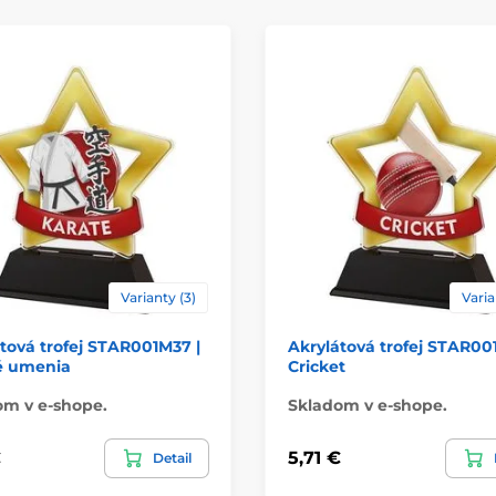
Materiál
Spôsob personaliz
Varianty (3)
Varia
tová trofej STAR001M37 |
Akrylátová trofej STAR00
é umenia
Cricket
om v e-shope.
Skladom v e-shope.
€
5,71 €
Detail