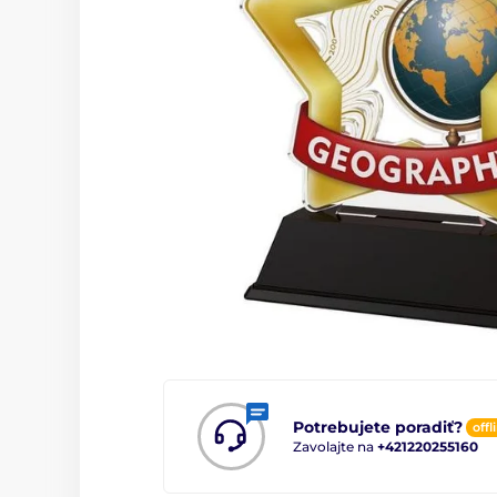
Potrebujete poradiť?
offl
Zavolajte na
+421220255160