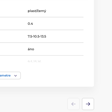
plast/černý
0.4
7.5-10.5-13.5
áno
9.5-13-16
Studie
rametre
STAR
Trofeje