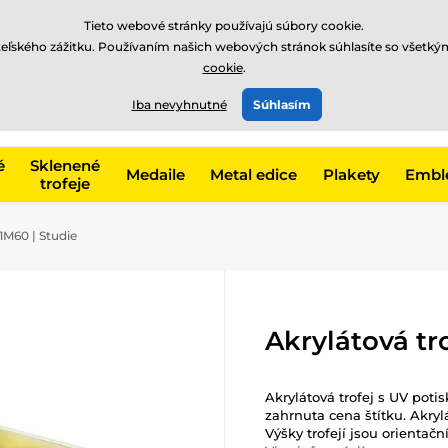
EUR
Tieto webové stránky používajú súbory cookie.
teľského zážitku. Používaním našich webových stránok súhlasíte so všetký
cookie
.
+421220255160
t, kategóriu
Iba nevyhnutné
Súhlasím
Zavolajte nám
(Po-Pi 8
é
Sklenené
Medaile
Metal edice
Plakety
Embl
trofeje
1M60 | Studie
Akrylátová tr
Akrylátová trofej s UV poti
zahrnuta cena štítku. Akryl
Výšky trofejí jsou orientační