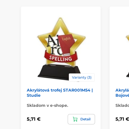
Varianty (3)
Akrylátová trofej STAR001M54 |
Akrylá
Studie
Bojov
Skladom v e-shope.
Sklad
5,71 €
5,71 
Detail