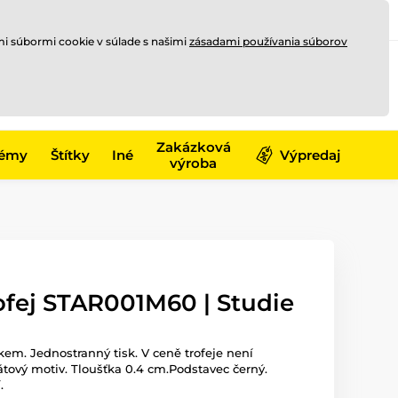
Registrovať sa
Prihlásiť sa
mi súbormi cookie v súlade s našimi
zásadami používania súborov
0
offline
0,00 €
-17)
Zakázková
émy
Štítky
Iné
Výpredaj
výroba
ofej STAR001M60 | Studie
skem. Jednostranný tisk. V ceně trofeje není
átový motiv. Tloušťka 0.4 cm.Podstavec černý.
.