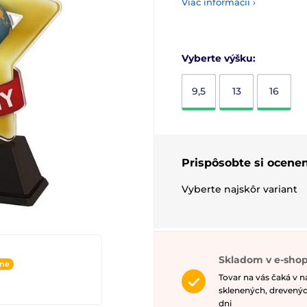
Viac informácií ›
Vyberte výšku:
9,5
13
16
Prispôsobte si ocenen
Vyberte najskôr variant
Skladom v e-shop
ine
Tovar na vás čaká v 
sklenených, drevenýc
dni