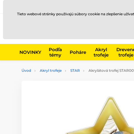
Preprava a platba
Kontakty
Blog
Tieto webové stránky používajú súbory cookie na zlepšenie užíva
Napr. produk
Podľa
Akryl
Dreven
NOVINKY
Poháre
témy
trofeje
trofeje
Úvod
Akryl trofeje
STAR
Akrylátová trofej STAR00