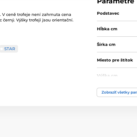
Parametre
Podstavec
. V ceně trofeje není zahrnuta cena
 černý. Výšky trofejí jsou orientační.
Hĺbka cm
Šírka cm
STAR
Miesto pre štítok
Výška cm
Motív
Zobraziť všetky pa
Produktový rad
Typ ocenenia