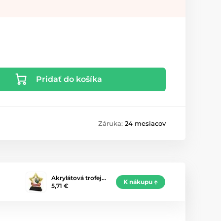
Pridať do košíka
Záruka:
24 mesiacov
Akrylátová trofej…
K nákupu
5,71 €