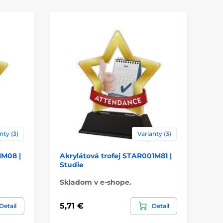
akrylát
ácie
štítok
nty (3)
Varianty (3)
1M08 |
Akrylátová trofej STAR001M81 |
Ak
Studie
Ru
Skladom v e-shope.
Sk
5,71 €
5,
Detail
Detail