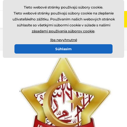
+421220255160
Zavolajte nám
(Po-Pi 8-17)
Tieto webové stránky používajú súbory cookie.
Tieto webové stránky používajú súbory cookie na zlepšenie
0
užívateľského zážitku. Používaním našich webových stránok
Menu
súhlasíte so všetkými súbormi cookie v súlade s našimi
zásadami používania súborov cookie
.
Úvod
Akryl trofeje
STAR
Iba nevyhnutné
Súhlasím