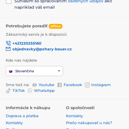
Súhlasím so spracovaním
osobných údajov
ako
napríklad váš email
Potrebujete poradiť
offline
Zákaznický servis je k dispozícii
+421220255160
objednavky@pohary-bauer.cz
Kde nás nájdete
Slovenčina
Sme tiež na:
Youtube
Facebook
Instagram
TikTok
WhatsApp
Informácie k nákupu
O spoločnosti
Doprava a platba
Kontakty
Kontakty
Prečo nakupovať u nás?