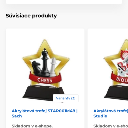
Produktový rad
STAR
Súvisiace produkty
Typ ocenenia
Trofeje
Materiál
akrylát
Spôsob personalizácie
štítok
Varianty (3)
Akrylátová trofej STAR001M48 |
Akrylátová trof
Šach
Studie
Skladom v e-shope.
Skladom v e-sho