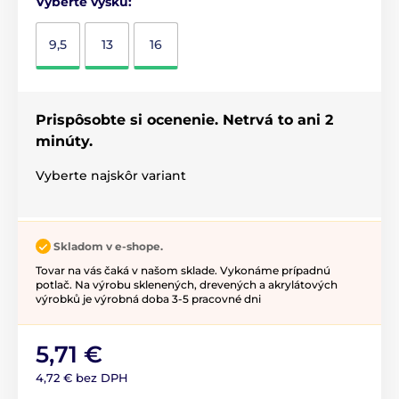
Vyberte výšku:
9,5
13
16
Prispôsobte si ocenenie. Netrvá to ani 2
minúty.
Vyberte najskôr variant
Skladom v e-shope.
Tovar na vás čaká v našom sklade. Vykonáme prípadnú
potlač. Na výrobu sklenených, drevených a akrylátových
výrobků je výrobná doba 3-5 pracovné dni
5,71 €
4,72 € bez DPH