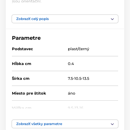
jsou orientační.
Produkt je zaradený v kategóriách
Zobraziť celý popis
Náboženstvo
Akryl trofeje
STAR
Parametre
Podstavec
plast/černý
Hĺbka cm
0.4
Šírka cm
7.5-10.5-13.5
Miesto pre štítok
áno
Výška cm
9.5-13-16
Motív
Nábožentsví
Zobraziť všetky parametre